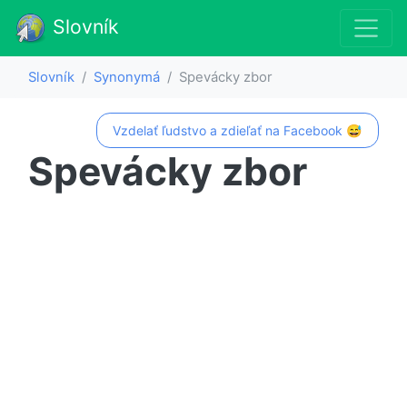
Slovník
Slovník
Synonymá
Spevácky zbor
Vzdelať ľudstvo a zdieľať na Facebook 😅
Spevácky zbor