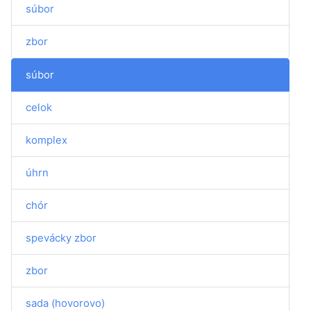
súbor
zbor
súbor
celok
komplex
úhrn
chór
spevácky zbor
zbor
sada (hovorovo)