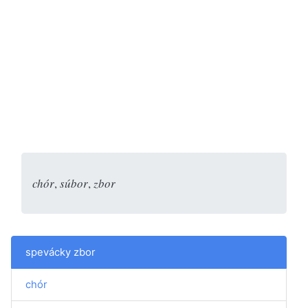
chór
,
súbor
,
zbor
spevácky zbor
chór