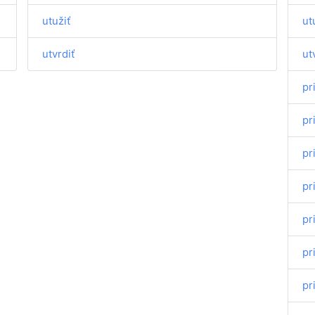
utužiť
ut
utvrdiť
ut
pr
pr
pr
pr
pr
pri
pr