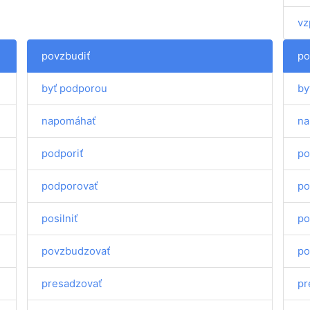
vz
povzbudiť
po
byť podporou
by
napomáhať
na
podporiť
po
podporovať
po
posilniť
po
povzbudzovať
po
presadzovať
pr