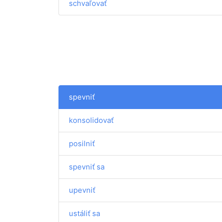
schvaľovať
spevniť
konsolidovať
posilniť
spevniť sa
upevniť
ustáliť sa