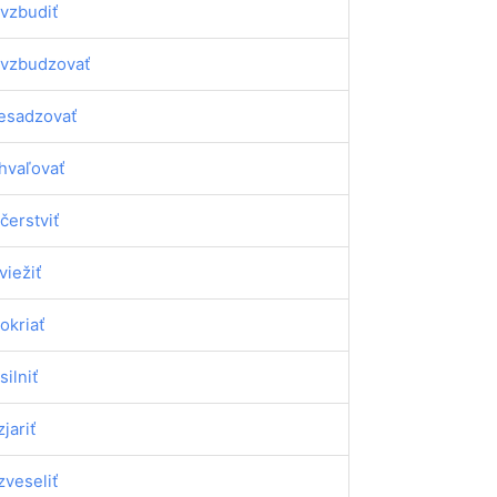
vzbudiť
vzbudzovať
esadzovať
hvaľovať
čerstviť
viežiť
okriať
silniť
zjariť
zveseliť