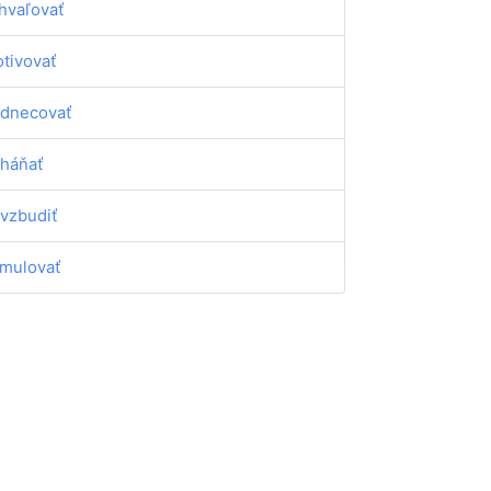
hvaľovať
tivovať
dnecovať
háňať
vzbudiť
imulovať