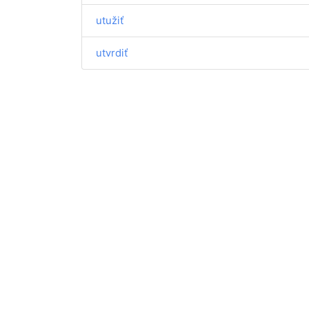
utužiť
utvrdiť