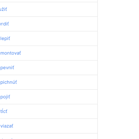
užiť
vrdiť
ilepiť
imontovať
ipevniť
ipichnúť
ipojiť
tĺcť
iviazať