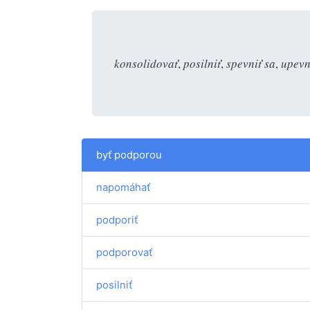
konsolidovať
,
posilniť
,
spevniť sa
,
upevn
byť podporou
napomáhať
podporiť
podporovať
posilniť