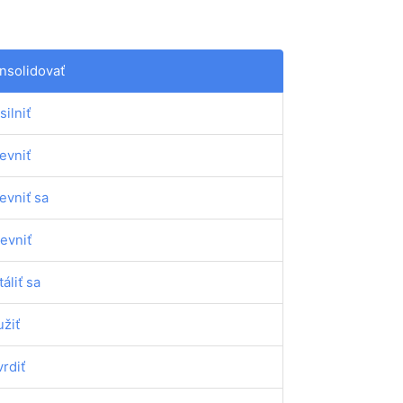
nsolidovať
silniť
evniť
evniť sa
evniť
táliť sa
užiť
vrdiť