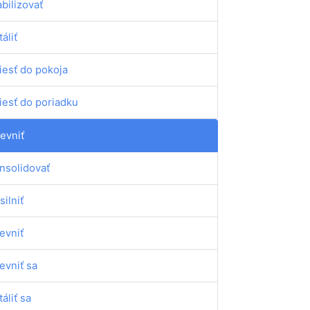
abilizovať
táliť
iesť do pokoja
iesť do poriadku
evniť
nsolidovať
silniť
evniť
evniť sa
táliť sa