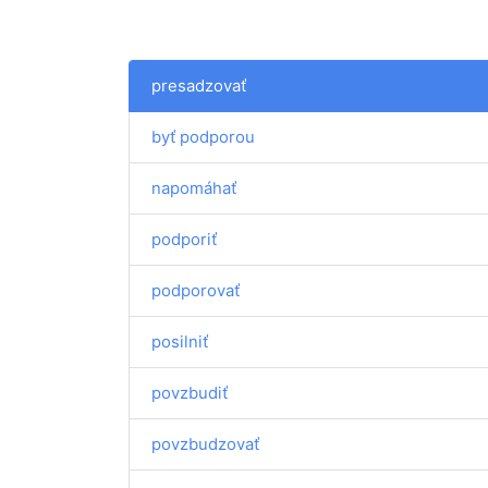
presadzovať
byť podporou
napomáhať
podporiť
podporovať
posilniť
povzbudiť
povzbudzovať