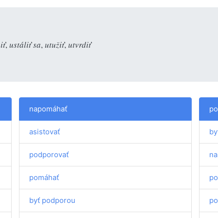
iť
,
ustáliť sa
,
utužiť
,
utvrdiť
napomáhať
po
asistovať
by
podporovať
na
pomáhať
po
byť podporou
po