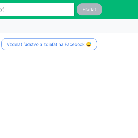
Hľadať
Vzdelať ľudstvo a zdieľať na Facebook 😅