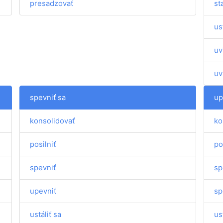
presadzovať
st
us
uv
uv
spevniť sa
up
konsolidovať
ko
posilniť
po
spevniť
sp
upevniť
sp
ustáliť sa
us