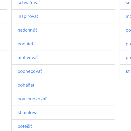
schvaľovať
sc
inšpirovať
mo
nadchnúť
po
podnietiť
po
motivovať
po
podnecovať
st
poháňať
povzbudzovať
stimulovať
potešiť