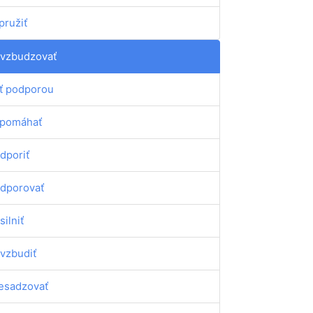
pružiť
vzbudzovať
ť podporou
pomáhať
dporiť
dporovať
silniť
vzbudiť
esadzovať