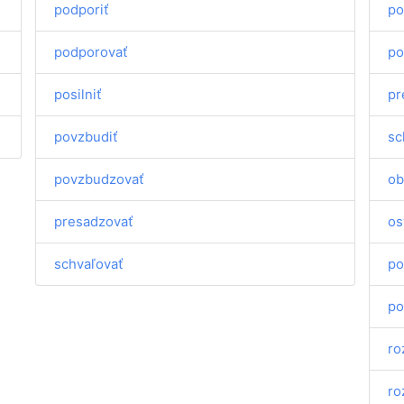
podporiť
po
podporovať
po
posilniť
pr
povzbudiť
sc
povzbudzovať
ob
presadzovať
os
schvaľovať
po
po
ro
ro