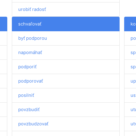
urobiť radosť
schvaľovať
ko
byť podporou
po
napomáhať
sp
podporiť
sp
podporovať
up
posilniť
us
povzbudiť
ut
povzbudzovať
ut