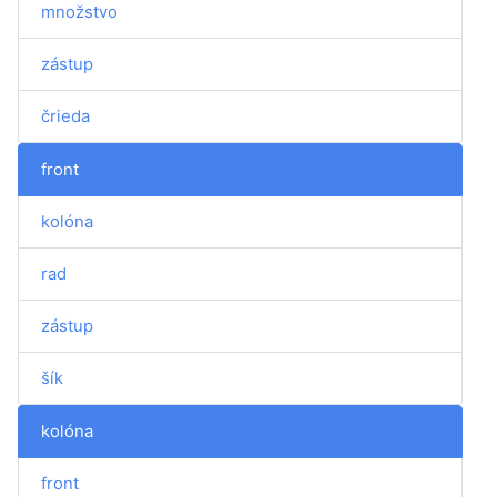
množstvo
zástup
črieda
front
kolóna
rad
zástup
šík
kolóna
front