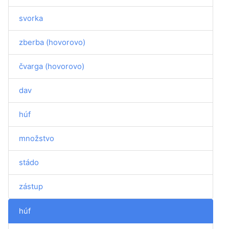
svorka
zberba (hovorovo)
čvarga (hovorovo)
dav
húf
množstvo
stádo
zástup
húf