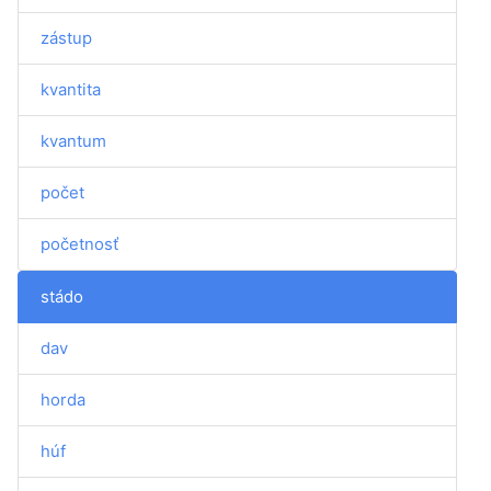
zástup
kvantita
kvantum
počet
početnosť
stádo
dav
horda
húf