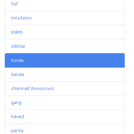
húf
množstvo
stádo
zástup
horda
banda
chamraď (hovorovo)
gang
háveď
partia