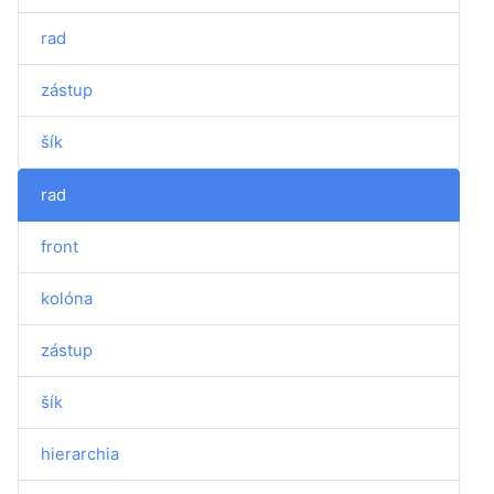
rad
zástup
šík
rad
front
kolóna
zástup
šík
hierarchia