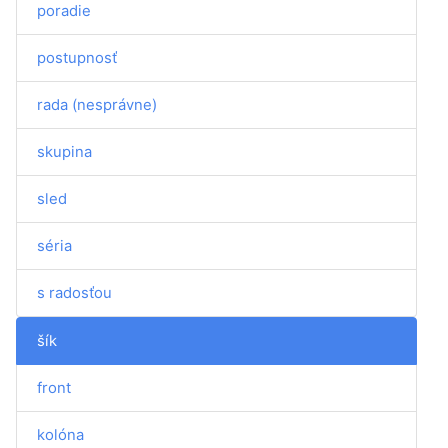
poradie
postupnosť
rada (nesprávne)
skupina
sled
séria
s radosťou
šík
front
kolóna