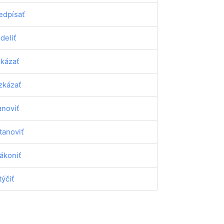
edpísať
ideliť
ikázať
zkázať
anoviť
tanoviť
ákoniť
týčiť