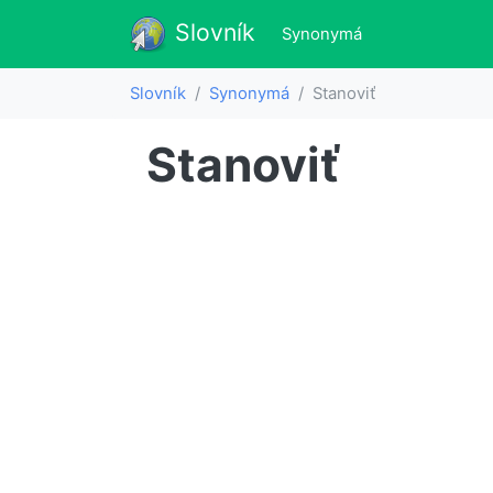
Slovník
Slovník
(aktualne)
Synonymá
Slovník
Synonymá
Stanoviť
Stanoviť