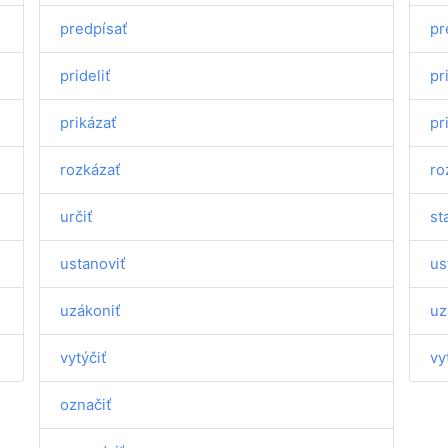
predpísať
pr
prideliť
pr
prikázať
pr
rozkázať
ro
určiť
st
ustanoviť
us
uzákoniť
uz
vytýčiť
vy
označiť