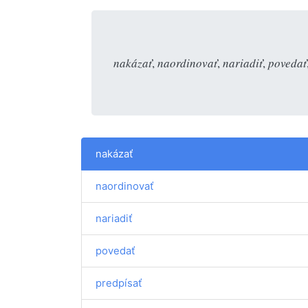
nakázať
,
naordinovať
,
nariadiť
,
povedať
nakázať
naordinovať
nariadiť
povedať
predpísať