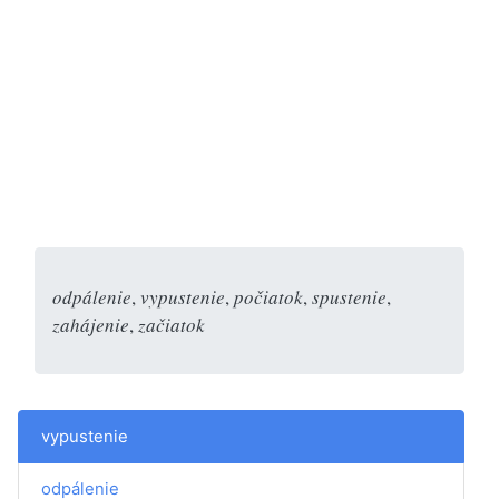
odpálenie
,
vypustenie
,
počiatok
,
spustenie
,
zahájenie
,
začiatok
vypustenie
odpálenie