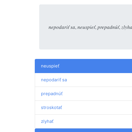
nepodariť sa
,
neuspieť
,
prepadnúť
,
zlyha
neuspieť
nepodariť sa
prepadnúť
stroskotať
zlyhať