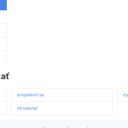
tať
prepadnúť sa
zl
stroskotať