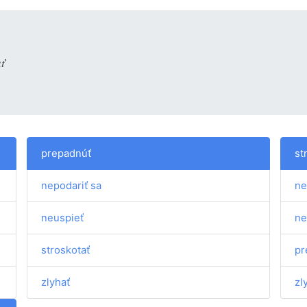
ť
prepadnúť
st
nepodariť sa
ne
neuspieť
ne
stroskotať
pr
zlyhať
zl