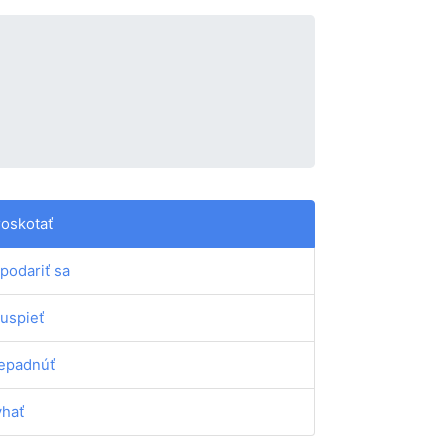
roskotať
podariť sa
uspieť
epadnúť
yhať