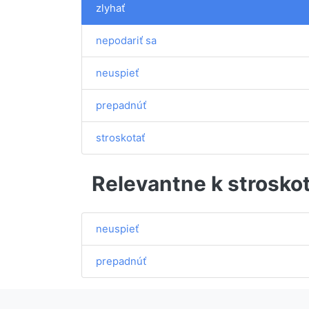
zlyhať
nepodariť sa
neuspieť
prepadnúť
stroskotať
Relevantne k strosko
neuspieť
prepadnúť