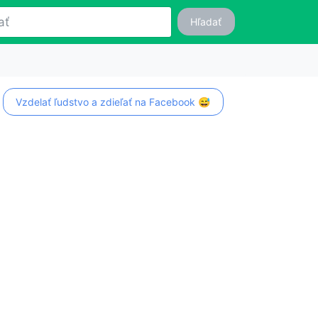
Hľadať
Vzdelať ľudstvo a zdieľať na Facebook 😅