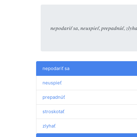
nepodariť sa
,
neuspieť
,
prepadnúť
,
zlyha
nepodariť sa
neuspieť
prepadnúť
stroskotať
zlyhať