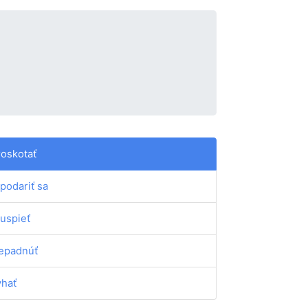
roskotať
podariť sa
uspieť
epadnúť
yhať