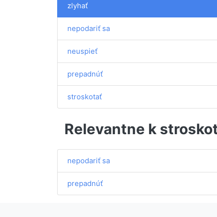
zlyhať
nepodariť sa
neuspieť
prepadnúť
stroskotať
Relevantne k strosko
nepodariť sa
prepadnúť