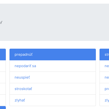
ť
prepadnúť
st
nepodariť sa
ne
neuspieť
ne
stroskotať
pr
zlyhať
zl