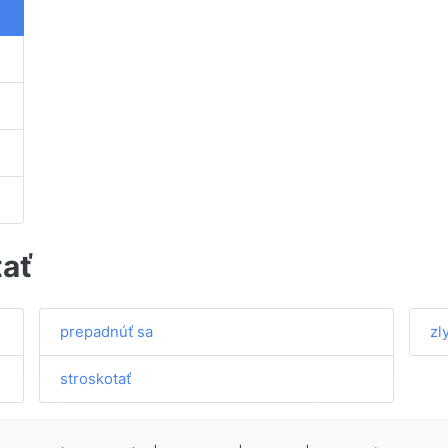
tať
prepadnúť sa
zl
stroskotať