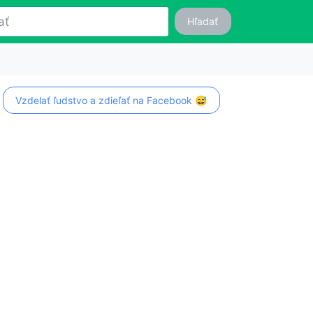
Hľadať
Vzdelať ľudstvo a zdieľať na Facebook 😅