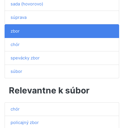
sada (hovorovo)
súprava
zbor
chór
spevácky zbor
súbor
Relevantne k súbor
chór
policajný zbor