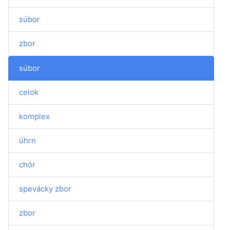
súbor
zbor
súbor
celok
komplex
úhrn
chór
spevácky zbor
zbor