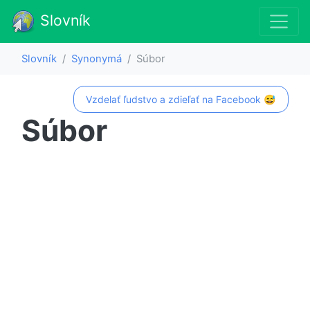
Slovník
Slovník
Synonymá
Súbor
Vzdelať ľudstvo a zdieľať na Facebook 😅
Súbor