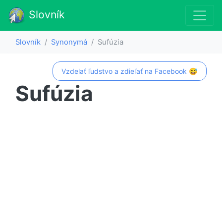
Slovník
Slovník
Synonymá
Sufúzia
Vzdelať ľudstvo a zdieľať na Facebook 😅
Sufúzia