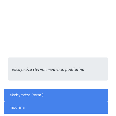
ekchymóza (term.)
,
modrina
,
podliatina
ekchymóza (term.)
modrina