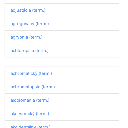
adjustácia (term.)
agregovaný (term.)
agrypnia (term.)
achloropsia (term.)
achromatický (term.)
achromatopsia (term.)
aidoiománia (term.)
akcesorický (term.)
akcidentálny (term.)