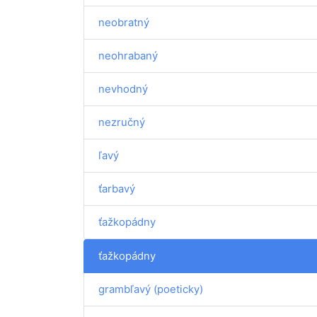
neobratný
neohrabaný
nevhodný
nezručný
ľavý
ťarbavý
ťažkopádny
ťažkopádny
grambľavý (poeticky)