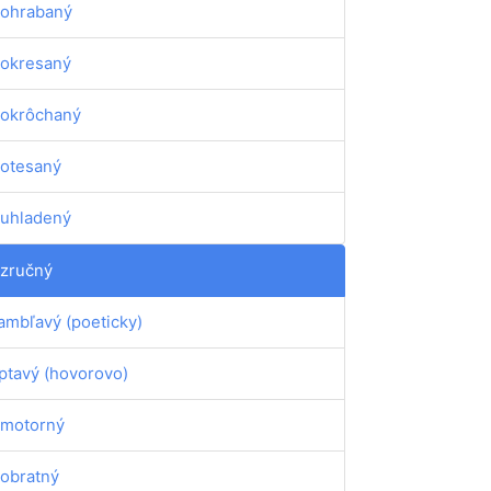
ohrabaný
okresaný
okrôchaný
otesaný
uhladený
zručný
ambľavý (poeticky)
ptavý (hovorovo)
motorný
obratný