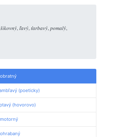
šikovný
,
ľavý
,
ťarbavý
,
pomalý
,
obratný
ambľavý (poeticky)
ptavý (hovorovo)
motorný
ohrabaný