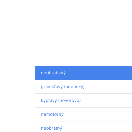
neohrabaný
grambľavý (poeticky)
kyptavý (hovorovo)
nemotorný
neobratný