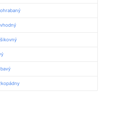
ohrabaný
vhodný
šikovný
vý
rbavý
žkopádny