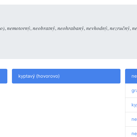
o)
,
nemotorný
,
neobratný
,
neohrabaný
,
nevhodný
,
nezručný
,
ne
kyptavý (hovorovo)
ne
gr
ky
ne
ne