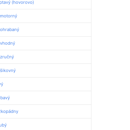
ptavý (hovorovo)
motorný
ohrabaný
vhodný
zručný
šikovný
vý
rbavý
žkopádny
ubý