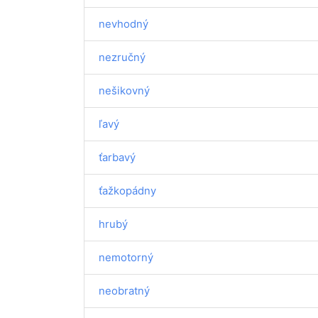
nevhodný
nezručný
nešikovný
ľavý
ťarbavý
ťažkopádny
hrubý
nemotorný
neobratný