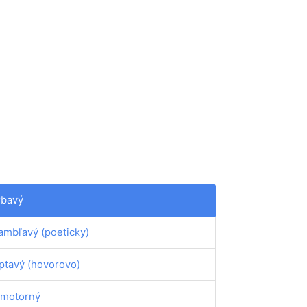
rbavý
ambľavý (poeticky)
ptavý (hovorovo)
motorný