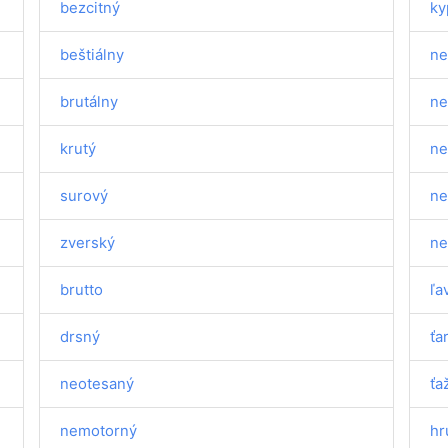
bezcitný
ky
beštiálny
ne
brutálny
ne
krutý
ne
surový
ne
zverský
ne
brutto
ľa
drsný
ťa
neotesaný
ťa
nemotorný
hr