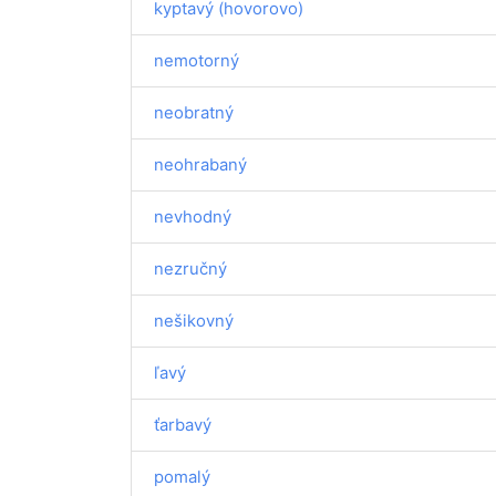
kyptavý (hovorovo)
nemotorný
neobratný
neohrabaný
nevhodný
nezručný
nešikovný
ľavý
ťarbavý
pomalý