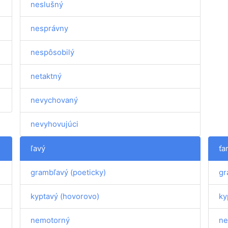
neslušný
nesprávny
nespôsobilý
netaktný
nevychovaný
nevyhovujúci
ľavý
ťa
grambľavý (poeticky)
gr
kyptavý (hovorovo)
ky
nemotorný
ne