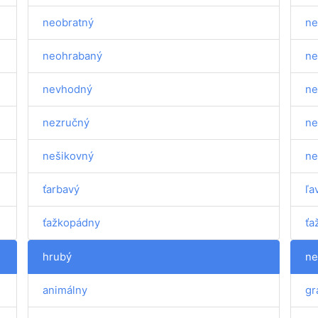
neobratný
ne
neohrabaný
ne
nevhodný
ne
nezručný
ne
nešikovný
ne
ťarbavý
ľa
ťažkopádny
ťa
hrubý
ne
animálny
gr