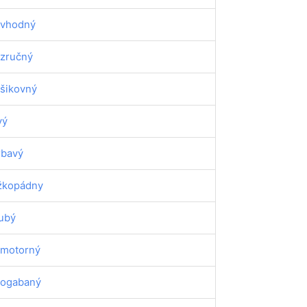
vhodný
zručný
šikovný
vý
rbavý
žkopádny
ubý
motorný
ogabaný