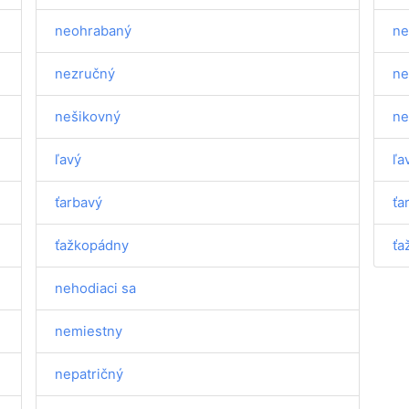
neohrabaný
ne
nezručný
ne
nešikovný
ne
ľavý
ľa
ťarbavý
ťa
ťažkopádny
ťa
nehodiaci sa
nemiestny
nepatričný