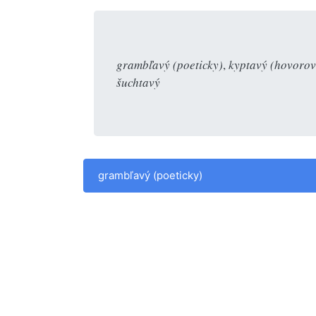
grambľavý (poeticky)
,
kyptavý (hovorov
šuchtavý
grambľavý (poeticky)