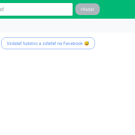
Hľadať
Vzdelať ľudstvo a zdieľať na Facebook 😅