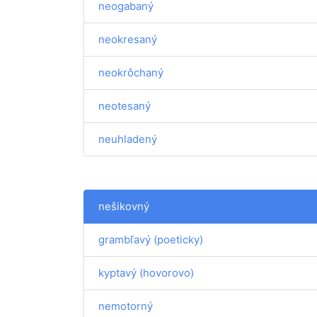
neogabaný
neokresaný
neokrôchaný
neotesaný
neuhladený
nešikovný
grambľavý (poeticky)
kyptavý (hovorovo)
nemotorný