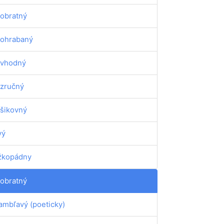
obratný
ohrabaný
vhodný
zručný
šikovný
vý
žkopádny
obratný
ambľavý (poeticky)