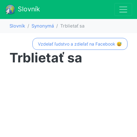
Slovník
Slovník
Synonymá
Trblietať sa
Vzdelať ľudstvo a zdieľať na Facebook 😅
Trblietať sa