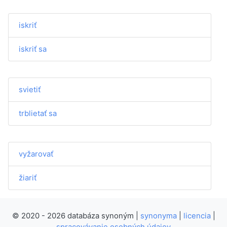
iskriť
iskriť sa
svietiť
trblietať sa
vyžarovať
žiariť
© 2020 - 2026 databáza synoným |
synonyma
|
licencia
|
spracovávanie osobných údajov