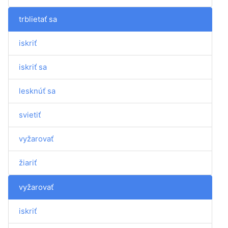
trblietať sa
iskriť
iskriť sa
lesknúť sa
svietiť
vyžarovať
žiariť
vyžarovať
iskriť