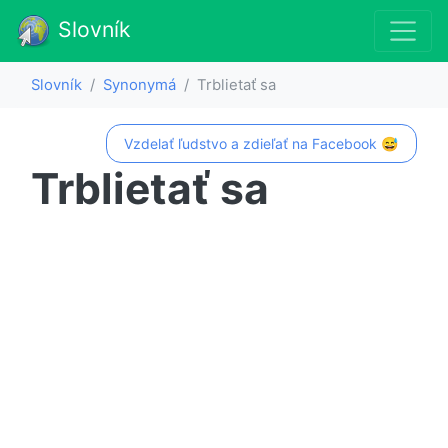
Slovník
Slovník
Synonymá
Trblietať sa
Vzdelať ľudstvo a zdieľať na Facebook 😅
Trblietať sa