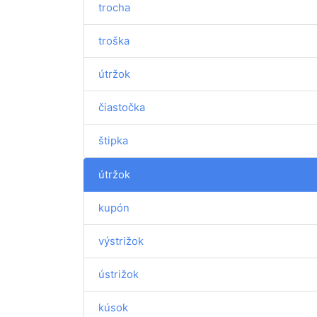
trocha
troška
útržok
čiastočka
štipka
útržok
kupón
výstrižok
ústrižok
kúsok