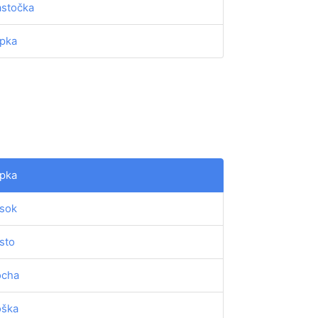
astočka
ipka
ipka
sok
sto
ocha
oška