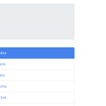
oška
sok
sto
ocha
ržok