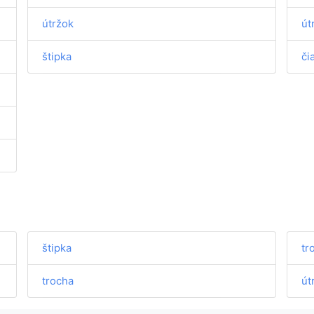
útržok
út
štipka
či
štipka
tr
trocha
út