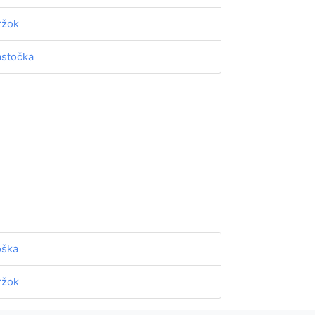
ržok
astočka
oška
ržok