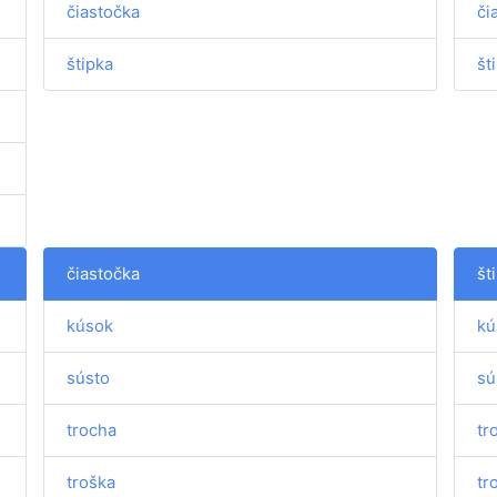
čiastočka
či
štipka
št
čiastočka
št
kúsok
kú
sústo
sú
trocha
tr
troška
tr