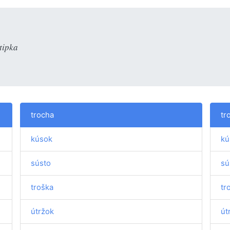
tipka
trocha
tr
kúsok
kú
sústo
sú
troška
tr
útržok
út