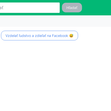
Hľadať
Vzdelať ľudstvo a zdieľať na Facebook 😅