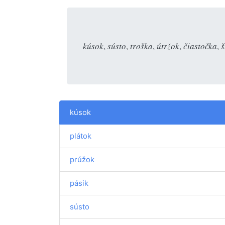
kúsok
,
sústo
,
troška
,
útržok
,
čiastočka
,
š
kúsok
plátok
prúžok
pásik
sústo