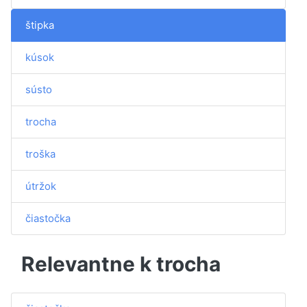
štipka
kúsok
sústo
trocha
troška
útržok
čiastočka
Relevantne k trocha