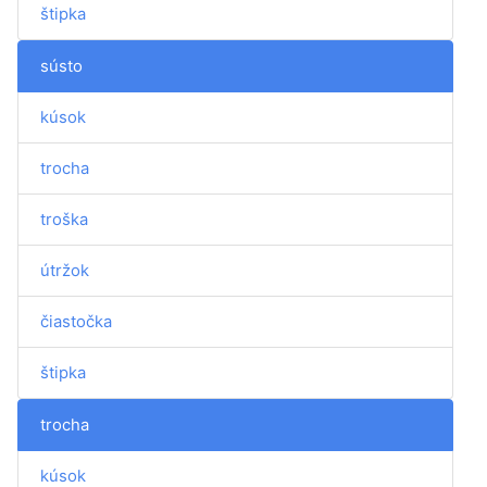
štipka
sústo
kúsok
trocha
troška
útržok
čiastočka
štipka
trocha
kúsok