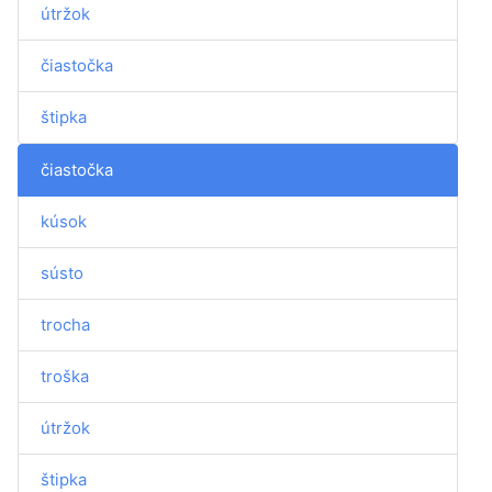
útržok
čiastočka
štipka
čiastočka
kúsok
sústo
trocha
troška
útržok
štipka