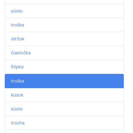
sústo
troška
útržok
čiastočka
štipka
troška
kúsok
sústo
trocha