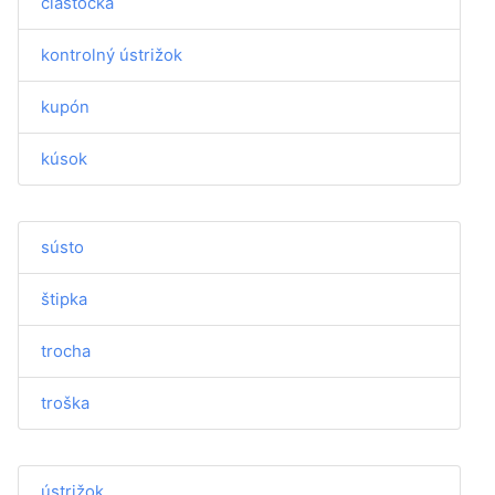
čiastočka
kontrolný ústrižok
kupón
kúsok
sústo
štipka
trocha
troška
ústrižok