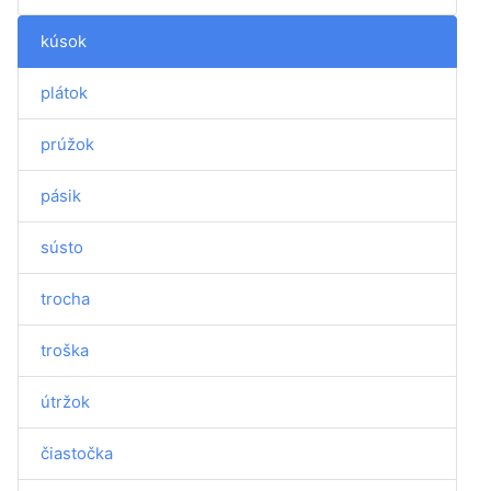
kúsok
plátok
prúžok
pásik
sústo
trocha
troška
útržok
čiastočka