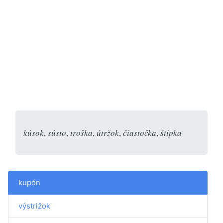
kúsok
,
sústo
,
troška
,
útržok
,
čiastočka
,
štipka
kupón
výstrižok