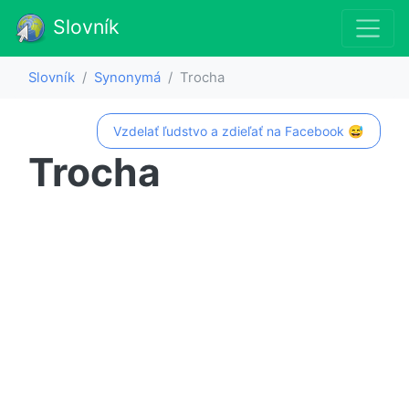
Slovník
Slovník
Synonymá
Trocha
Vzdelať ľudstvo a zdieľať na Facebook 😅
Trocha