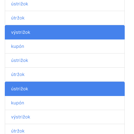
ústrižok
útržok
výstrižok
kupón
ústrižok
útržok
ústrižok
kupón
výstrižok
útržok