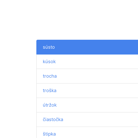
sústo
kúsok
trocha
troška
útržok
čiastočka
štipka