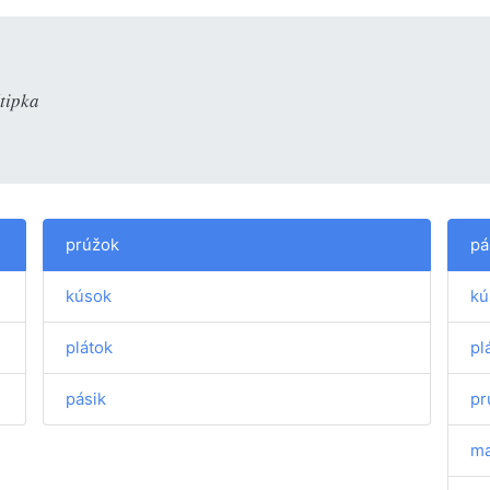
štipka
prúžok
pá
kúsok
kú
plátok
pl
pásik
pr
ma