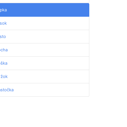
ipka
sok
sto
ocha
oška
ržok
astočka