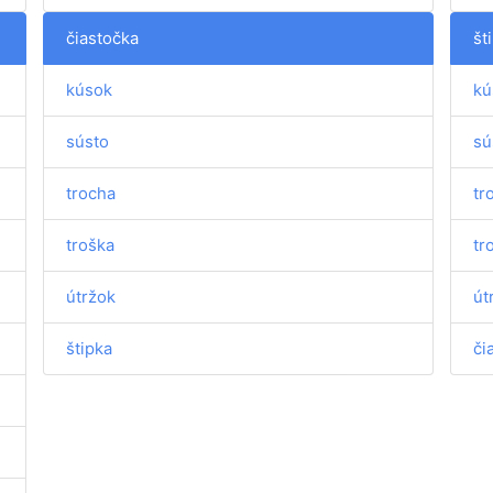
čiastočka
št
kúsok
kú
sústo
sú
trocha
tr
troška
tr
útržok
út
štipka
či