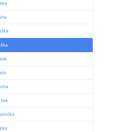
ska
uha
užka
oška
sok
sto
ocha
ržok
astočka
ipka