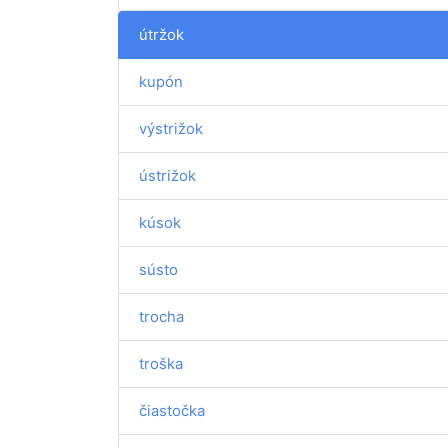
útržok
kupón
výstrižok
ústrižok
kúsok
sústo
trocha
troška
čiastočka