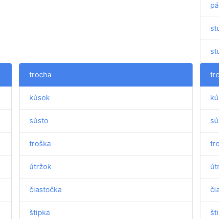
pá
st
st
trocha
tr
kúsok
kú
sústo
sú
troška
tr
útržok
út
čiastočka
či
štipka
št