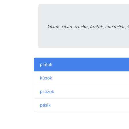
kúsok
,
sústo
,
trocha
,
útržok
,
čiastočka
,
plátok
kúsok
prúžok
pásik