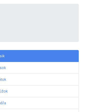
sik
sok
átok
úžok
šľa