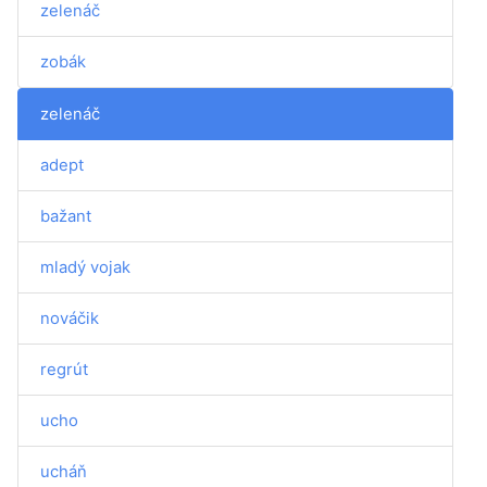
zelenáč
zobák
zelenáč
adept
bažant
mladý vojak
nováčik
regrút
ucho
ucháň