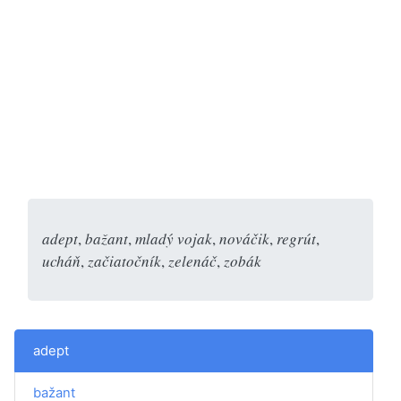
adept
,
bažant
,
mladý vojak
,
nováčik
,
regrút
,
ucháň
,
začiatočník
,
zelenáč
,
zobák
adept
bažant