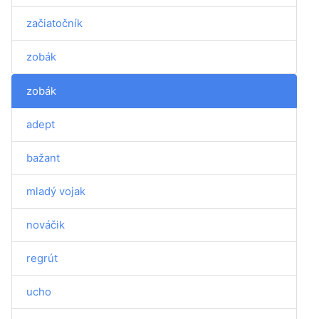
začiatočník
zobák
zobák
adept
bažant
mladý vojak
nováčik
regrút
ucho