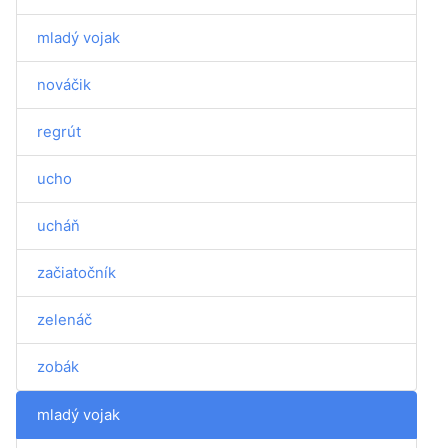
mladý vojak
nováčik
regrút
ucho
ucháň
začiatočník
zelenáč
zobák
mladý vojak