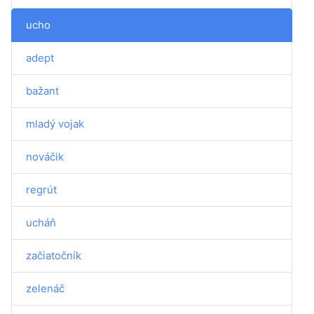
ucho
adept
bažant
mladý vojak
nováčik
regrút
ucháň
začiatočník
zelenáč