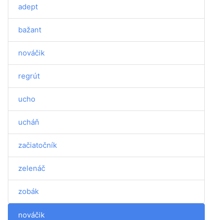
adept
bažant
nováčik
regrút
ucho
ucháň
začiatočník
zelenáč
zobák
nováčik