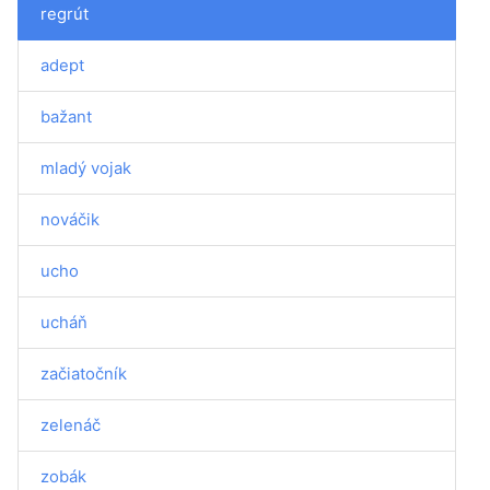
regrút
adept
bažant
mladý vojak
nováčik
ucho
ucháň
začiatočník
zelenáč
zobák