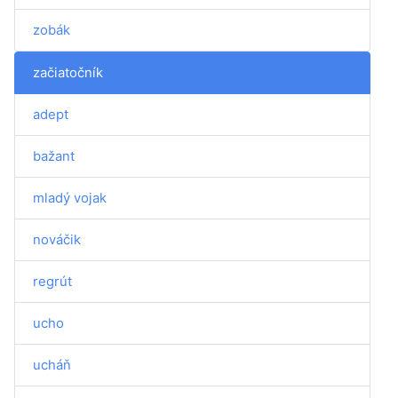
zobák
začiatočník
adept
bažant
mladý vojak
nováčik
regrút
ucho
ucháň