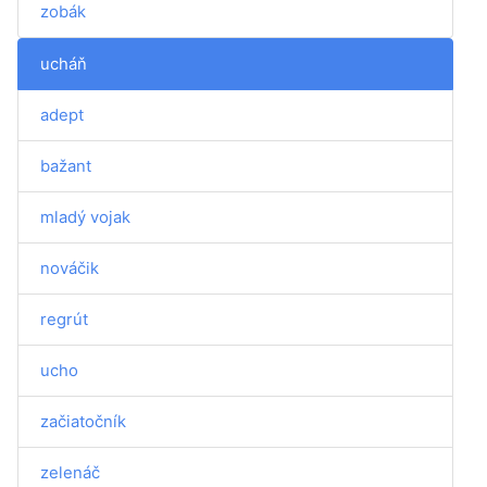
zobák
ucháň
adept
bažant
mladý vojak
nováčik
regrút
ucho
začiatočník
zelenáč