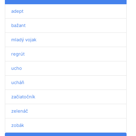
adept
bažant
mladý vojak
regrút
ucho
ucháň
začiatočník
zelenáč
zobák