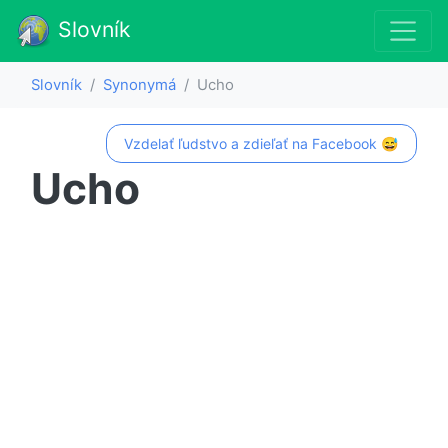
Slovník
Slovník
Synonymá
Ucho
Vzdelať ľudstvo a zdieľať na Facebook 😅
Ucho