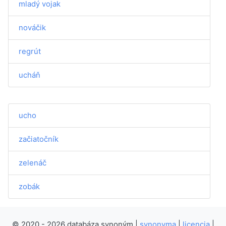
mladý vojak
nováčik
regrút
ucháň
ucho
začiatočník
zelenáč
zobák
© 2020 - 2026 databáza synoným |
synonyma
|
licencia
|