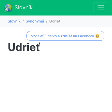
Slovník
Slovník
Synonymá
Udrieť
Vzdelať ľudstvo a zdieľať na Facebook 😅
Udrieť