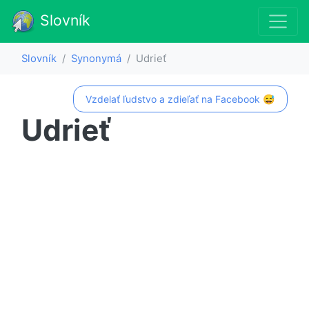
Slovník
Slovník
Synonymá
Udrieť
Vzdelať ľudstvo a zdieľať na Facebook 😅
Udrieť