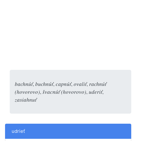
bachnúť
,
buchnúť
,
capnúť
,
ovaliť
,
rachnúť
(hovorovo)
,
švacnúť (hovorovo)
,
uderiť
,
zasiahnuť
udrieť