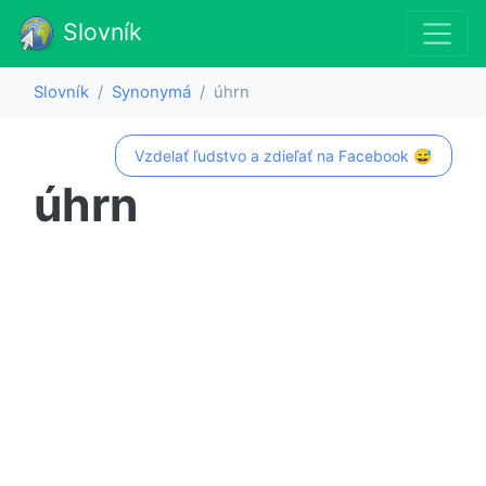
Slovník
Slovník
Synonymá
úhrn
Vzdelať ľudstvo a zdieľať na Facebook 😅
úhrn