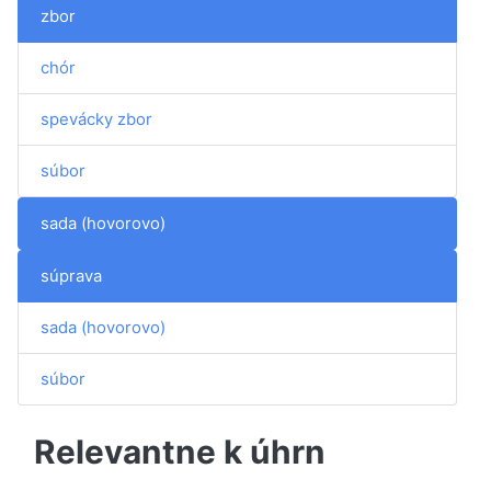
zbor
chór
spevácky zbor
súbor
sada (hovorovo)
súprava
sada (hovorovo)
súbor
Relevantne k úhrn