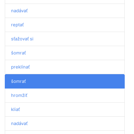
nadávať
reptať
sťažovať si
šomrať
preklínať
šomrať
hromžiť
kliať
nadávať