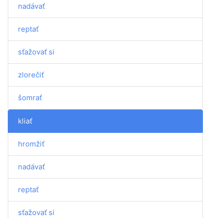
nadávať
reptať
sťažovať si
zlorečiť
šomrať
kliať
hromžiť
nadávať
reptať
sťažovať si