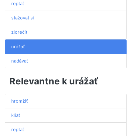
reptať
sťažovať si
zlorečiť
urážať
nadávať
Relevantne k urážať
hromžiť
kliať
reptať