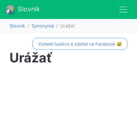
Slovník
Slovník
Synonymá
Urážať
Vzdelať ľudstvo a zdieľať na Facebook 😅
Urážať