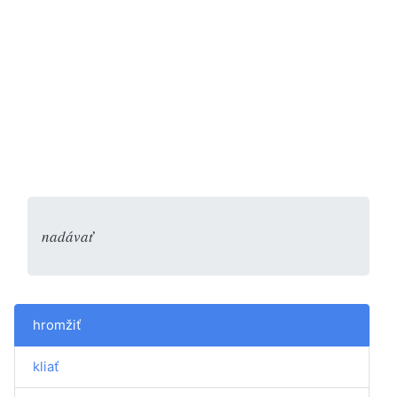
nadávať
hromžiť
kliať