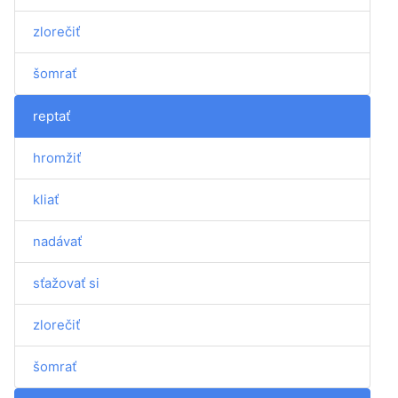
zlorečiť
šomrať
reptať
hromžiť
kliať
nadávať
sťažovať si
zlorečiť
šomrať