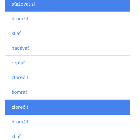
sťažovať si
hromžiť
kliať
nadávať
reptať
zlorečiť
šomrať
zlorečiť
hromžiť
kliať