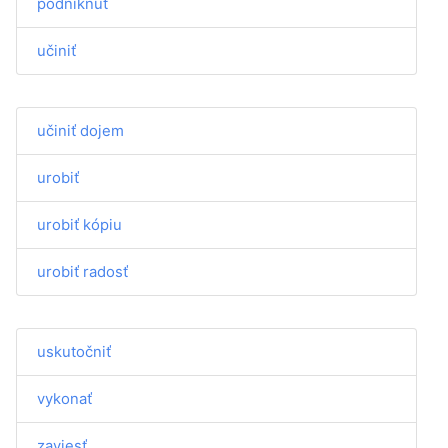
podniknúť
učiniť
učiniť dojem
urobiť
urobiť kópiu
urobiť radosť
uskutočniť
vykonať
zaviesť