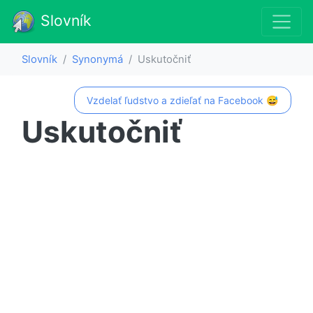
Slovník
Slovník
Synonymá
Uskutočniť
Vzdelať ľudstvo a zdieľať na Facebook 😅
Uskutočniť