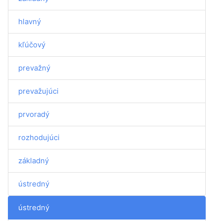
hlavný
kľúčový
prevažný
prevažujúci
prvoradý
rozhodujúci
základný
ústredný
ústredný