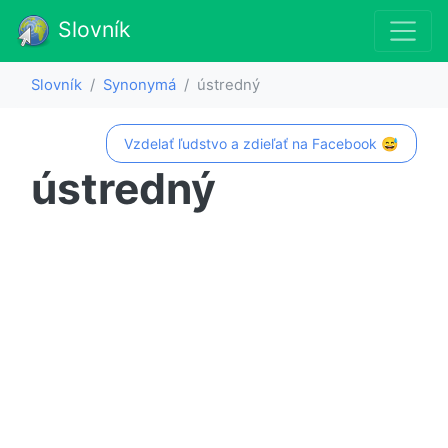
Slovník
Slovník
Synonymá
ústredný
Vzdelať ľudstvo a zdieľať na Facebook 😅
ústredný