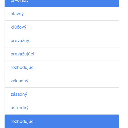
prvoradý
hlavný
kľúčový
prevažný
prevažujúci
rozhodujúci
základný
zásadný
ústredný
rozhodujúci