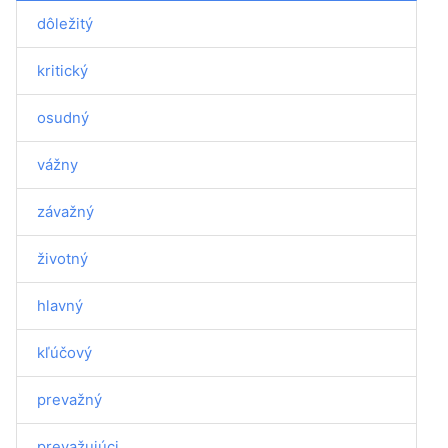
dôležitý
kritický
osudný
vážny
závažný
životný
hlavný
kľúčový
prevažný
prevažujúci