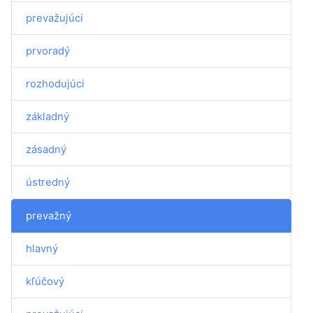
prevažujúci
prvoradý
rozhodujúci
základný
zásadný
ústredný
prevažný
hlavný
kľúčový