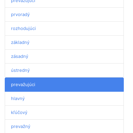
prevažujúci
prvoradý
rozhodujúci
základný
zásadný
ústredný
prevažujúci
hlavný
kľúčový
prevažný