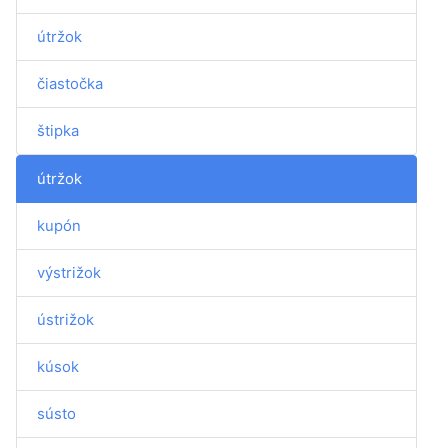
útržok
čiastočka
štipka
útržok
kupón
výstrižok
ústrižok
kúsok
sústo