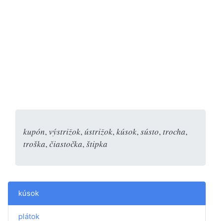
kupón
,
výstrižok
,
ústrižok
,
kúsok
,
sústo
,
trocha
,
troška
,
čiastočka
,
štipka
kúsok
plátok