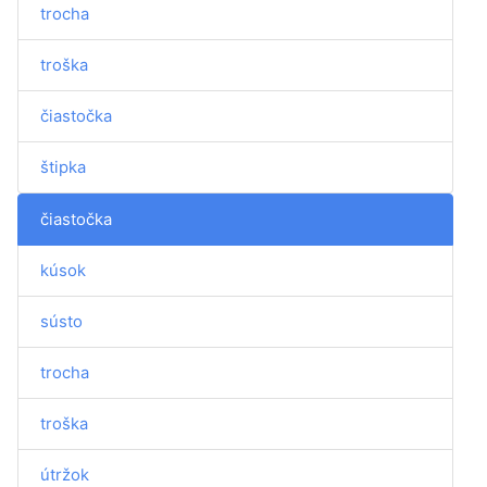
trocha
troška
čiastočka
štipka
čiastočka
kúsok
sústo
trocha
troška
útržok