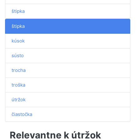
štipka
štipka
kúsok
sústo
trocha
troška
útržok
čiastočka
Relevantne k útržok