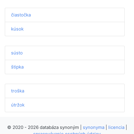
čiastočka
kúsok
sústo
štipka
troška
útržok
© 2020 - 2026 databáza synoným |
synonyma
|
licencia
|
spracovávanie osobných údajov