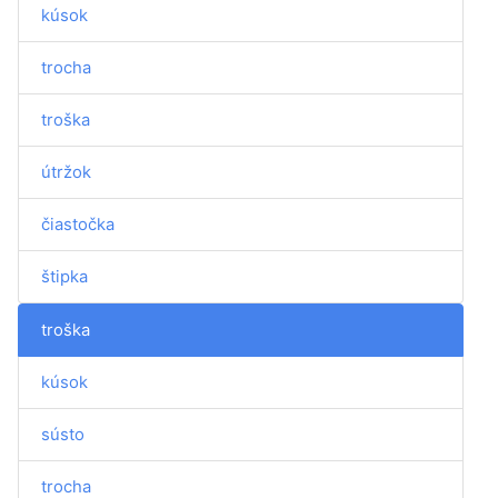
kúsok
trocha
troška
útržok
čiastočka
štipka
troška
kúsok
sústo
trocha