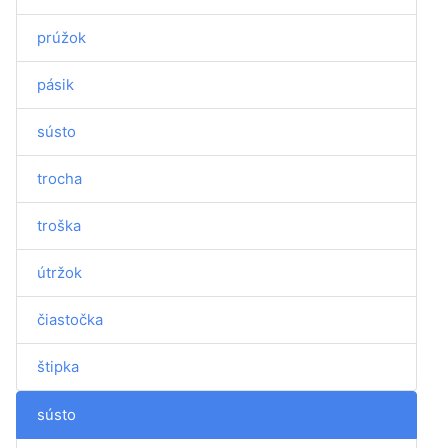
prúžok
pásik
sústo
trocha
troška
útržok
čiastočka
štipka
sústo