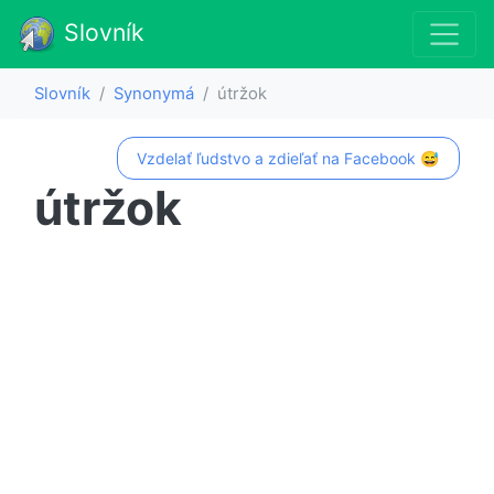
Slovník
Slovník
Synonymá
útržok
Vzdelať ľudstvo a zdieľať na Facebook 😅
útržok