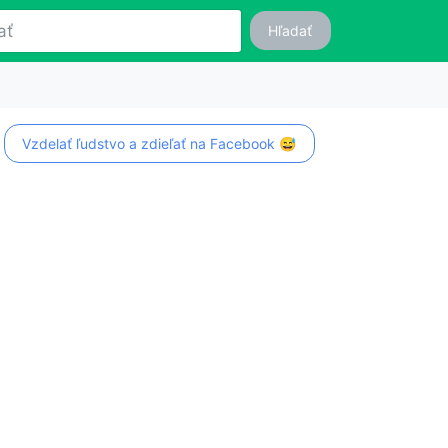
Hľadať
Vzdelať ľudstvo a zdieľať na Facebook 😅