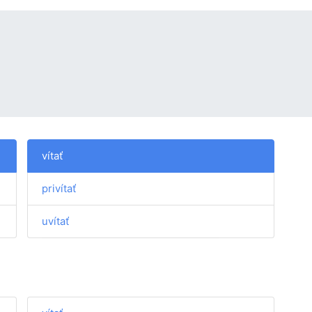
vítať
privítať
uvítať