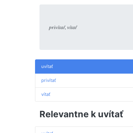
privítať
,
vítať
uvítať
privítať
vítať
Relevantne k uvítať