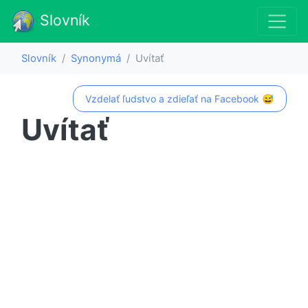
Slovník
Slovník
Synonymá
Uvítať
Vzdelať ľudstvo a zdieľať na Facebook 😅
Uvítať