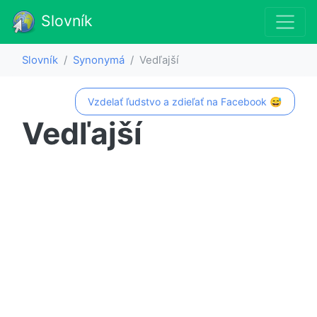
Slovník
Slovník
Synonymá
Vedľajší
Vzdelať ľudstvo a zdieľať na Facebook 😅
Vedľajší