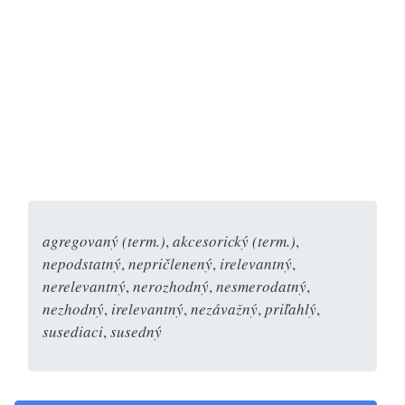
agregovaný (term.)
,
akcesorický (term.)
,
nepodstatný
,
nepričlenený
,
irelevantný
,
nerelevantný
,
nerozhodný
,
nesmerodatný
,
nezhodný
,
irelevantný
,
nezávažný
,
priľahlý
,
susediaci
,
susedný