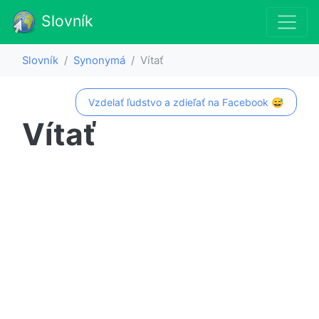
Slovník
Slovník
Synonymá
Vítať
Vzdelať ľudstvo a zdieľať na Facebook 😅
Vítať