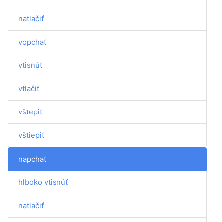
natlačiť
vopchať
vtisnúť
vtlačiť
vštepiť
vštiepiť
napchať
hlboko vtisnúť
natlačiť