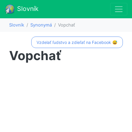
Slovník
Slovník
Synonymá
Vopchať
Vzdelať ľudstvo a zdieľať na Facebook 😅
Vopchať