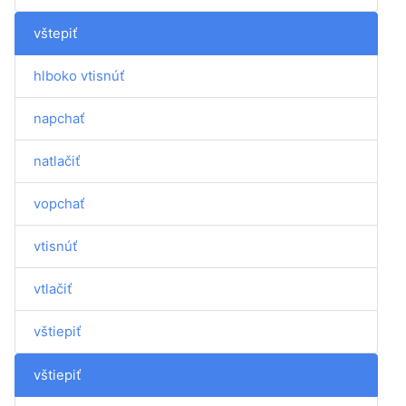
vštepiť
hlboko vtisnúť
napchať
natlačiť
vopchať
vtisnúť
vtlačiť
vštiepiť
vštiepiť