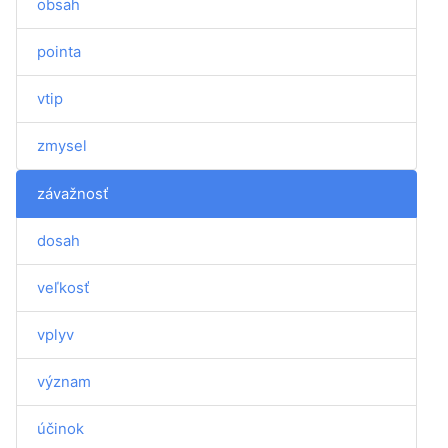
obsah
pointa
vtip
zmysel
závažnosť
dosah
veľkosť
vplyv
význam
účinok