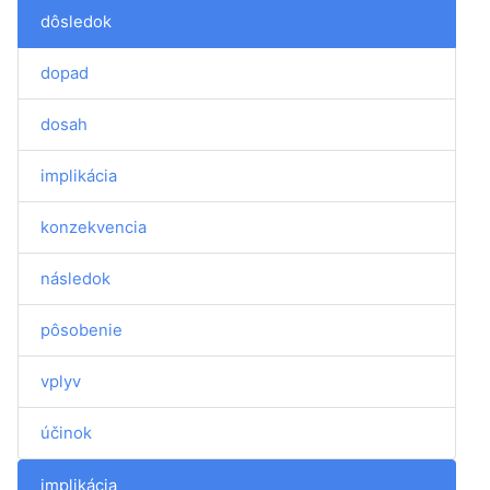
dôsledok
dopad
dosah
implikácia
konzekvencia
následok
pôsobenie
vplyv
účinok
implikácia