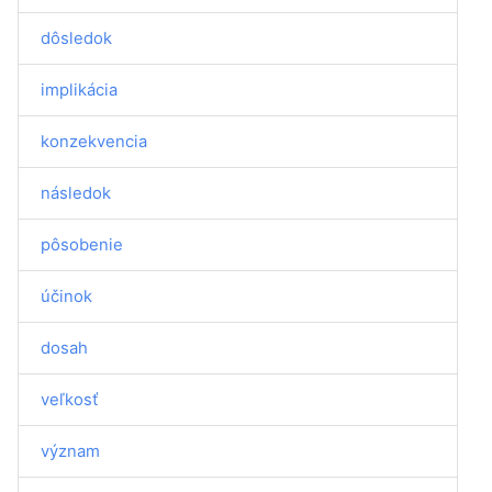
dôsledok
implikácia
konzekvencia
následok
pôsobenie
účinok
dosah
veľkosť
význam