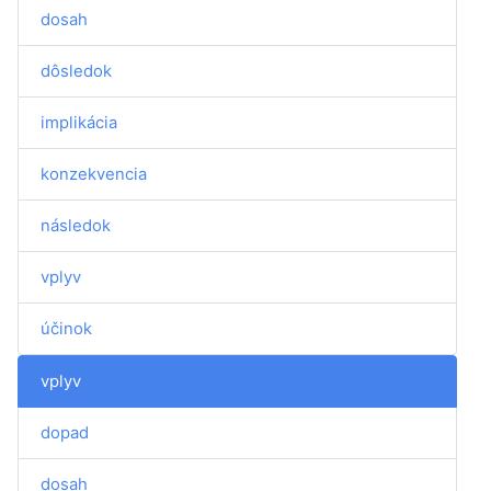
dosah
dôsledok
implikácia
konzekvencia
následok
vplyv
účinok
vplyv
dopad
dosah