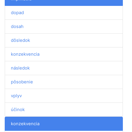
dopad
dosah
dôsledok
konzekvencia
následok
pôsobenie
vplyv
účinok
konzekvencia