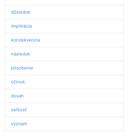
dôsledok
implikácia
konzekvencia
následok
pôsobenie
účinok
dosah
veľkosť
význam