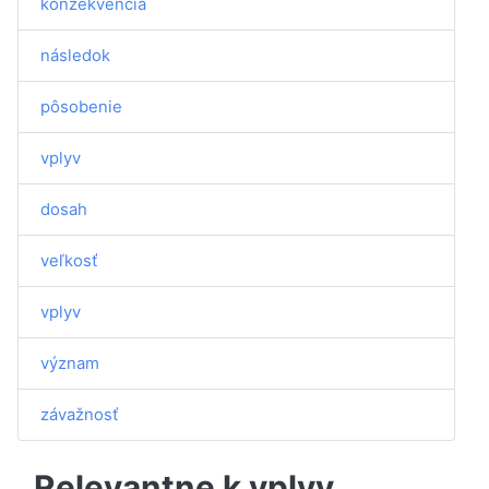
konzekvencia
následok
pôsobenie
vplyv
dosah
veľkosť
vplyv
význam
závažnosť
Relevantne k vplyv