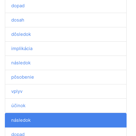
dopad
dosah
dôsledok
implikácia
následok
pôsobenie
vplyv
účinok
následok
dopad