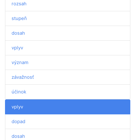
rozsah
stupeň
dosah
vplyv
význam
závažnosť
účinok
vplyv
dopad
dosah