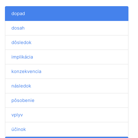
dopad
dosah
dôsledok
implikácia
konzekvencia
následok
pôsobenie
vplyv
účinok