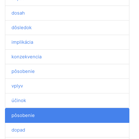
dosah
dôsledok
implikácia
konzekvencia
pôsobenie
vplyv
účinok
pôsobenie
dopad