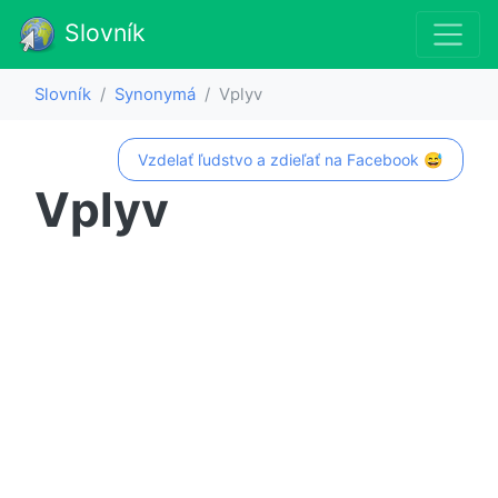
Slovník
Slovník
Synonymá
Vplyv
Vzdelať ľudstvo a zdieľať na Facebook 😅
Vplyv