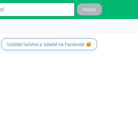
Hľadať
Vzdelať ľudstvo a zdieľať na Facebook 😅