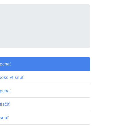
pchať
boko vtisnúť
pchať
tlačiť
isnúť