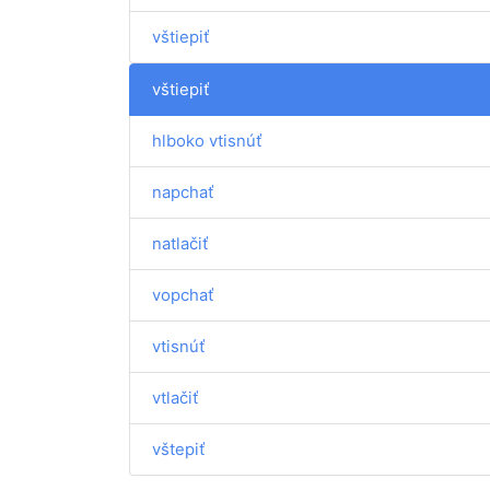
vštiepiť
vštiepiť
hlboko vtisnúť
napchať
natlačiť
vopchať
vtisnúť
vtlačiť
vštepiť