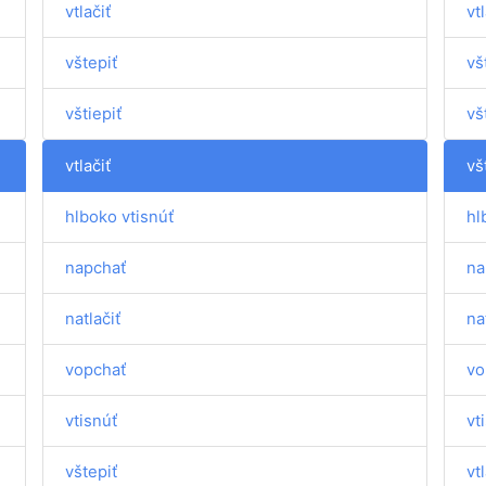
vtlačiť
vtl
vštepiť
vš
vštiepiť
vš
vtlačiť
vš
hlboko vtisnúť
hl
napchať
na
natlačiť
na
vopchať
vo
vtisnúť
vt
vštepiť
vtl