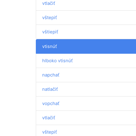
vtlačiť
vštepiť
vštiepiť
vtisnúť
hlboko vtisnúť
napchať
natlačiť
vopchať
vtlačiť
vštepiť