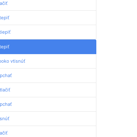
ačiť
tepiť
tiepiť
tepiť
boko vtisnúť
pchať
tlačiť
pchať
isnúť
ačiť