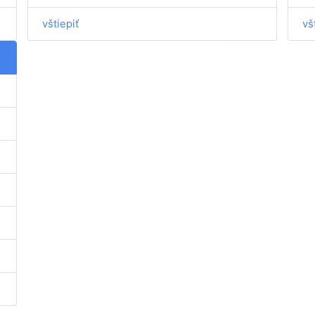
vštiepiť
vš