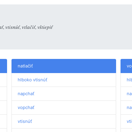
ať
,
vtisnúť
,
vtlačiť
,
vštiepiť
natlačiť
vo
hlboko vtisnúť
hl
napchať
na
vopchať
na
vtisnúť
vt