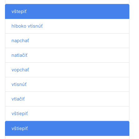
vštepiť
hlboko vtisnúť
napchať
natlačiť
vopchať
vtisnúť
vtlačiť
vštiepiť
vštiepiť