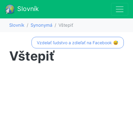
Slovník
Slovník
Synonymá
Vštepiť
Vzdelať ľudstvo a zdieľať na Facebook 😅
Vštepiť