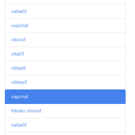
natlačiť
vopchať
vtisnúť
vtlačiť
vštepiť
vštiepiť
napchať
hlboko vtisnúť
natlačiť