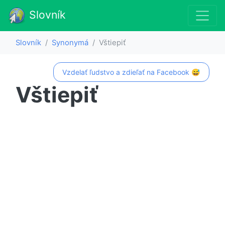
Slovník
Slovník
Synonymá
Vštiepiť
Vzdelať ľudstvo a zdieľať na Facebook 😅
Vštiepiť