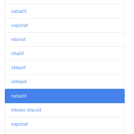
natlačiť
vopchať
vtisnúť
vtlačiť
vštepiť
vštiepiť
natlačiť
hlboko vtisnúť
napchať