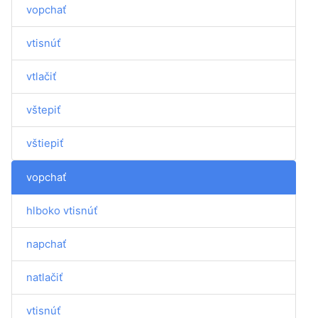
vopchať
vtisnúť
vtlačiť
vštepiť
vštiepiť
vopchať
hlboko vtisnúť
napchať
natlačiť
vtisnúť