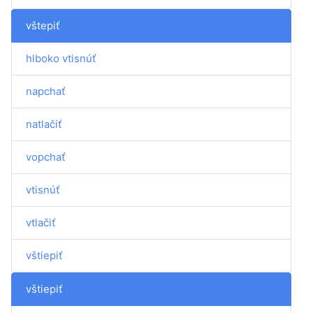
vštepiť
hlboko vtisnúť
napchať
natlačiť
vopchať
vtisnúť
vtlačiť
vštiepiť
vštiepiť