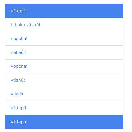
vštepiť
hlboko vtisnúť
napchať
natlačiť
vopchať
vtisnúť
vtlačiť
vštiepiť
vštiepiť