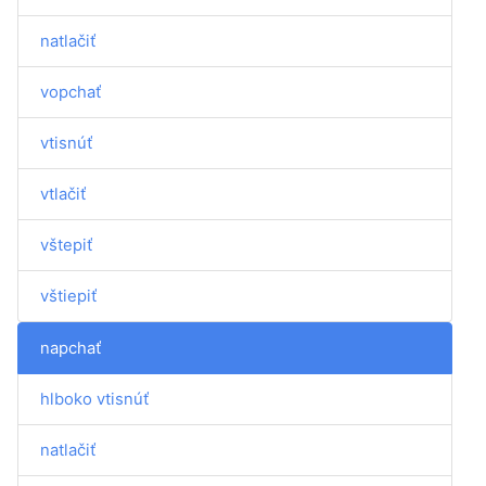
natlačiť
vopchať
vtisnúť
vtlačiť
vštepiť
vštiepiť
napchať
hlboko vtisnúť
natlačiť