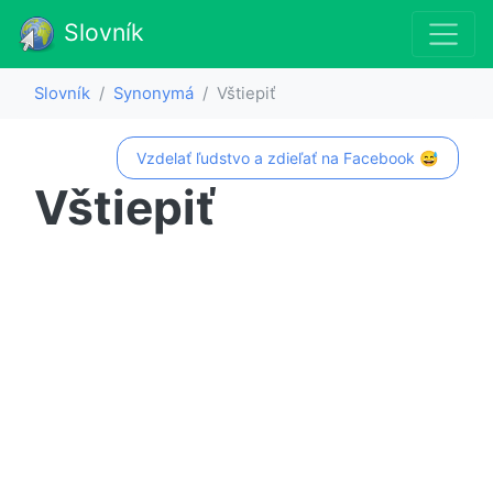
Slovník
Slovník
Synonymá
Vštiepiť
Vzdelať ľudstvo a zdieľať na Facebook 😅
Vštiepiť