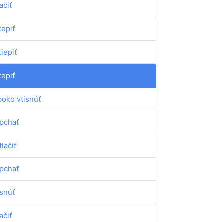
ačiť
tepiť
tiepiť
tepiť
boko vtisnúť
pchať
tlačiť
pchať
isnúť
ačiť