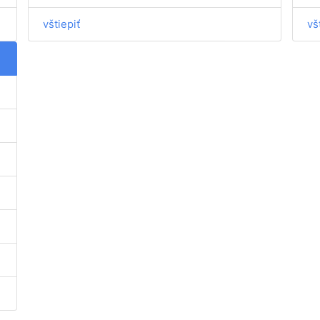
vštiepiť
vš