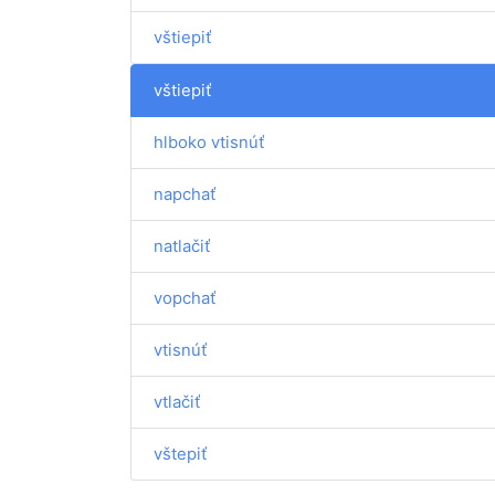
vštiepiť
vštiepiť
hlboko vtisnúť
napchať
natlačiť
vopchať
vtisnúť
vtlačiť
vštepiť