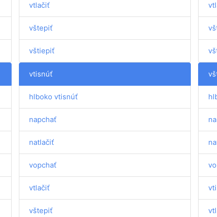
vtlačiť
vtl
vštepiť
vš
vštiepiť
vš
vtisnúť
vš
hlboko vtisnúť
hl
napchať
na
natlačiť
na
vopchať
vo
vtlačiť
vt
vštepiť
vtl