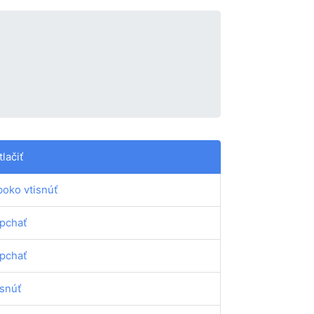
tlačiť
boko vtisnúť
pchať
pchať
isnúť