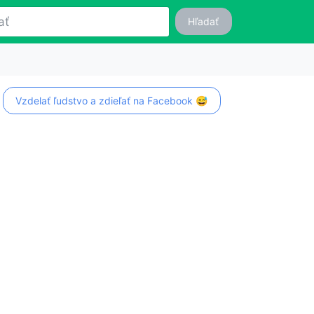
Hľadať
Vzdelať ľudstvo a zdieľať na Facebook 😅