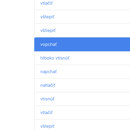
vtlačiť
vštepiť
vštiepiť
vopchať
hlboko vtisnúť
napchať
natlačiť
vtisnúť
vtlačiť
vštepiť