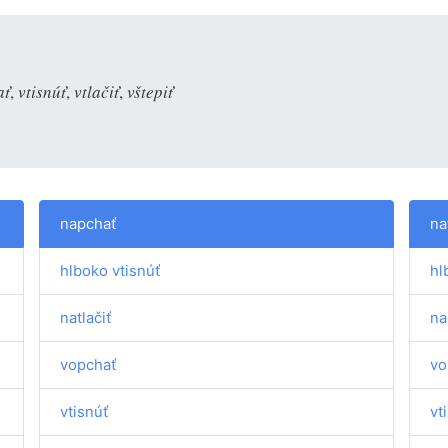
ať
,
vtisnúť
,
vtlačiť
,
vštepiť
napchať
na
hlboko vtisnúť
hl
natlačiť
na
vopchať
vo
vtisnúť
vt