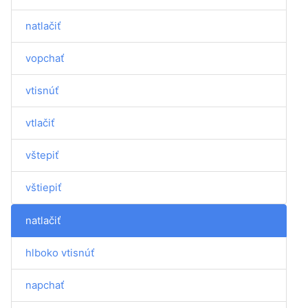
natlačiť
vopchať
vtisnúť
vtlačiť
vštepiť
vštiepiť
natlačiť
hlboko vtisnúť
napchať