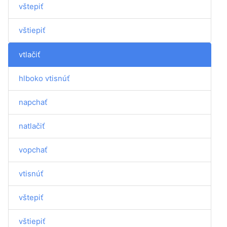
vštepiť
vštiepiť
vtlačiť
hlboko vtisnúť
napchať
natlačiť
vopchať
vtisnúť
vštepiť
vštiepiť