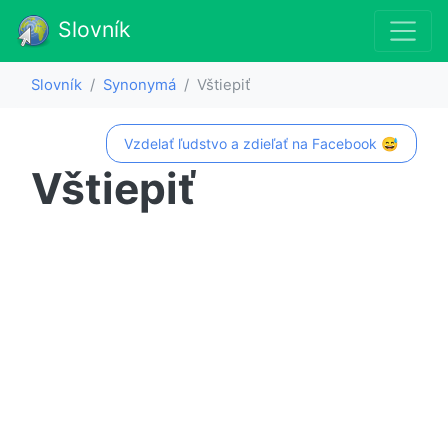
Slovník
Slovník
Synonymá
Vštiepiť
Vzdelať ľudstvo a zdieľať na Facebook 😅
Vštiepiť