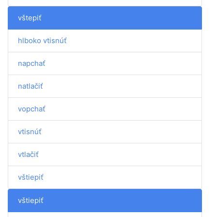
vštepiť
hlboko vtisnúť
napchať
natlačiť
vopchať
vtisnúť
vtlačiť
vštiepiť
vštiepiť