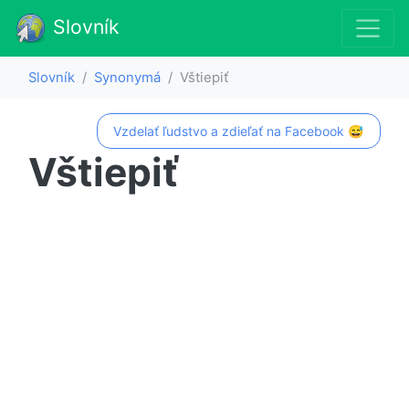
Slovník
Slovník
Synonymá
Vštiepiť
Vzdelať ľudstvo a zdieľať na Facebook 😅
Vštiepiť