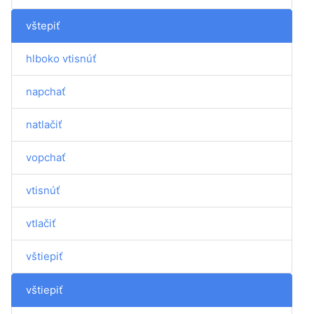
vštepiť
hlboko vtisnúť
napchať
natlačiť
vopchať
vtisnúť
vtlačiť
vštiepiť
vštiepiť