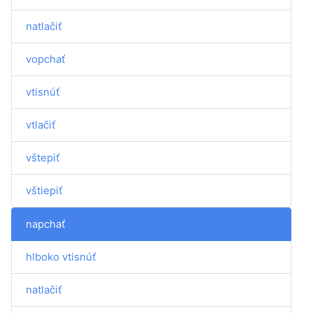
natlačiť
vopchať
vtisnúť
vtlačiť
vštepiť
vštiepiť
napchať
hlboko vtisnúť
natlačiť