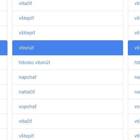
vtlačiť
vtl
vštepiť
vš
vštiepiť
vš
vtisnúť
vš
hlboko vtisnúť
hl
napchať
na
natlačiť
na
vopchať
vo
vtlačiť
vt
vštepiť
vtl