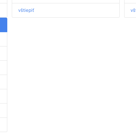
vštiepiť
vš