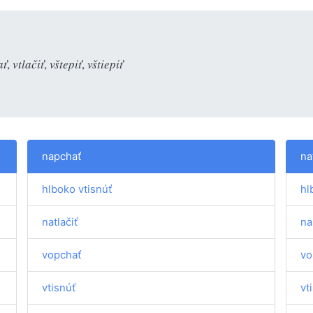
ať
,
vtlačiť
,
vštepiť
,
vštiepiť
napchať
na
hlboko vtisnúť
hl
natlačiť
na
vopchať
vo
vtisnúť
vt