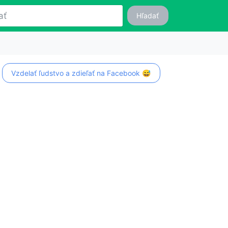
Hľadať
Vzdelať ľudstvo a zdieľať na Facebook 😅