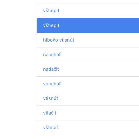
vštiepiť
vštiepiť
hlboko vtisnúť
napchať
natlačiť
vopchať
vtisnúť
vtlačiť
vštepiť