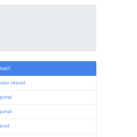
tlačiť
boko vtisnúť
pchať
pchať
isnúť