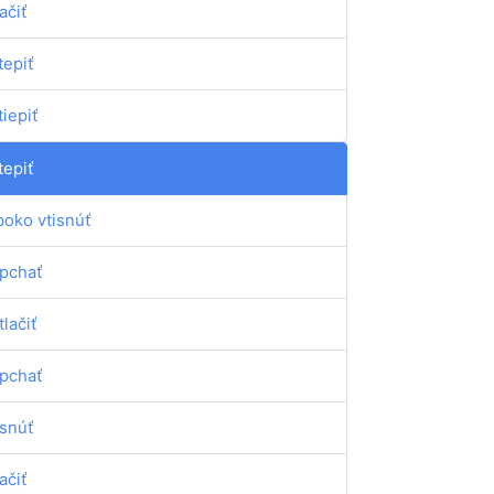
ačiť
tepiť
tiepiť
tepiť
boko vtisnúť
pchať
tlačiť
pchať
isnúť
ačiť