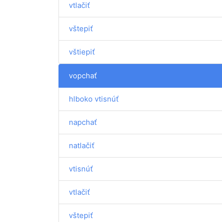
vtlačiť
vštepiť
vštiepiť
vopchať
hlboko vtisnúť
napchať
natlačiť
vtisnúť
vtlačiť
vštepiť