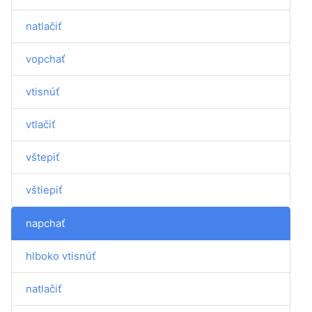
natlačiť
vopchať
vtisnúť
vtlačiť
vštepiť
vštiepiť
napchať
hlboko vtisnúť
natlačiť