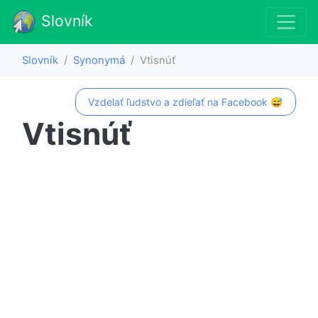
Slovník
Slovník
Synonymá
Vtisnúť
Vzdelať ľudstvo a zdieľať na Facebook 😅
Vtisnúť