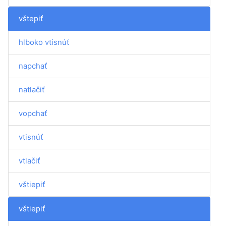
vštepiť
hlboko vtisnúť
napchať
natlačiť
vopchať
vtisnúť
vtlačiť
vštiepiť
vštiepiť