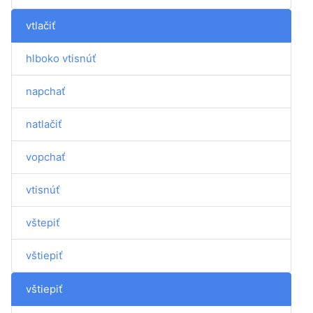
vtlačiť
hlboko vtisnúť
napchať
natlačiť
vopchať
vtisnúť
vštepiť
vštiepiť
vštiepiť