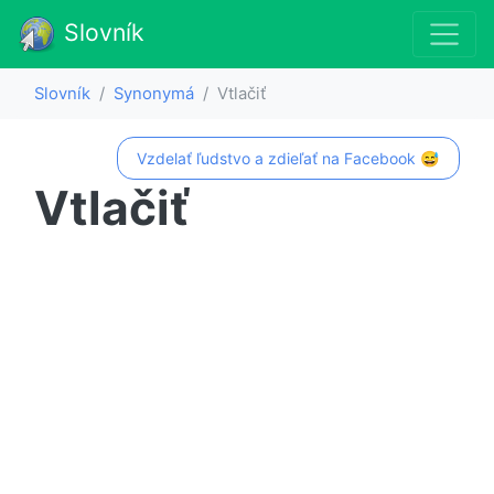
Slovník
Slovník
Synonymá
Vtlačiť
Vzdelať ľudstvo a zdieľať na Facebook 😅
Vtlačiť