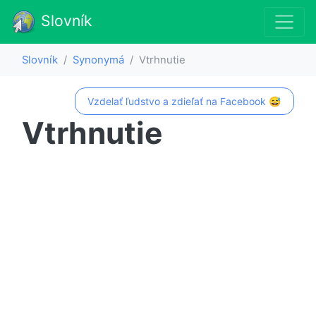
Slovník
Slovník
Synonymá
Vtrhnutie
Vzdelať ľudstvo a zdieľať na Facebook 😅
Vtrhnutie