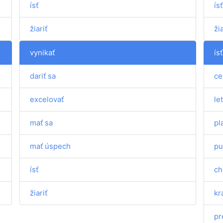
ísť
ísť
žiariť
žia
vynikať
ísť
dariť sa
ce
excelovať
let
mať sa
pl
mať úspech
pu
ísť
ch
žiariť
kr
pr