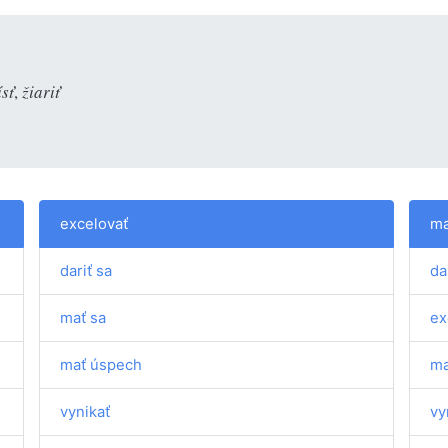
ísť
,
žiariť
excelovať
ma
dariť sa
da
mať sa
ex
mať úspech
ma
vynikať
vy