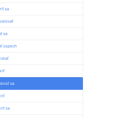
riť sa
celovať
ť sa
ť úspech
nikať
riť
sknúť sa
riť
riť sa