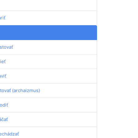
riť
stovať
ieť
aviť
tovať (archaizmus)
odiť
áčať
echádzať