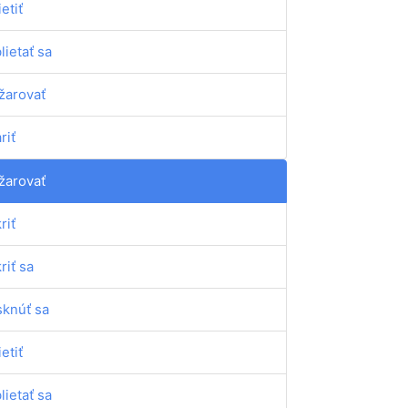
ietiť
blietať sa
žarovať
riť
žarovať
riť
riť sa
sknúť sa
ietiť
blietať sa