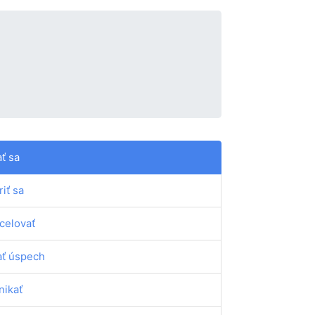
ť sa
riť sa
celovať
ť úspech
nikať