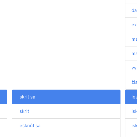
da
ex
ma
ma
vy
žia
iskriť sa
le
iskriť
isk
lesknúť sa
isk