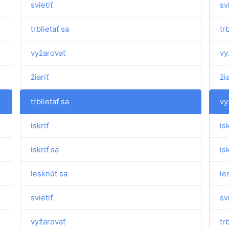
svietiť
sv
trblietať sa
tr
vyžarovať
vy
žiariť
žia
trblietať sa
vy
iskriť
isk
iskriť sa
isk
lesknúť sa
le
svietiť
sv
vyžarovať
tr