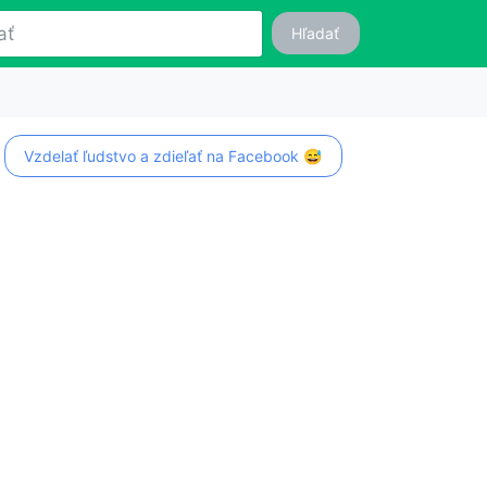
Hľadať
Vzdelať ľudstvo a zdieľať na Facebook 😅