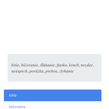
bitie
,
bičovanie
,
šľahanie
,
fiasko
,
krach
,
nezdar
,
neúspech
,
porážka
,
prehra
,
zlyhanie
bitie
bičovanie