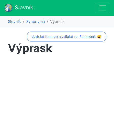
Slovník
Slovník
Synonymá
Výprask
Vzdelať ľudstvo a zdieľať na Facebook 😅
Výprask