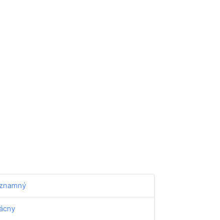
znamný
ácny