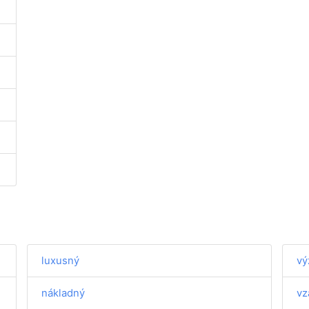
luxusný
vý
nákladný
vz