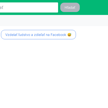
Hľadať
Vzdelať ľudstvo a zdieľať na Facebook 😅