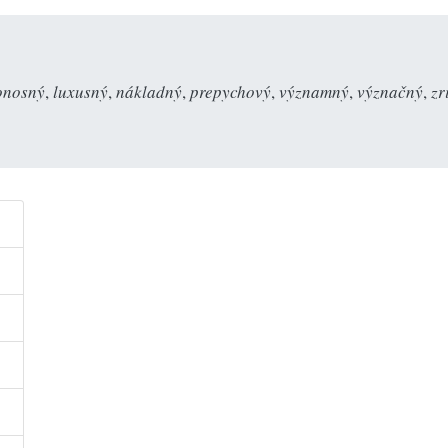
onosný
,
luxusný
,
nákladný
,
prepychový
,
významný
,
význačný
,
zr