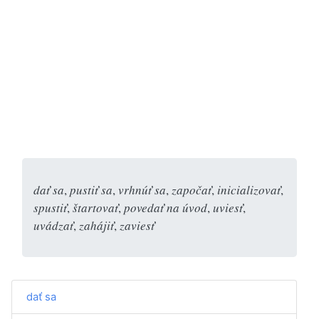
dať sa
,
pustiť sa
,
vrhnúť sa
,
započať
,
inicializovať
,
spustiť
,
štartovať
,
povedať na úvod
,
uviesť
,
uvádzať
,
zahájiť
,
zaviesť
dať sa