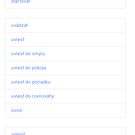
štartovať
uvádzať
uviesť
uviesť do omylu
uviesť do pokoja
uviesť do poriadku
uviesť do rovnováhy
úvod
vrhnúť