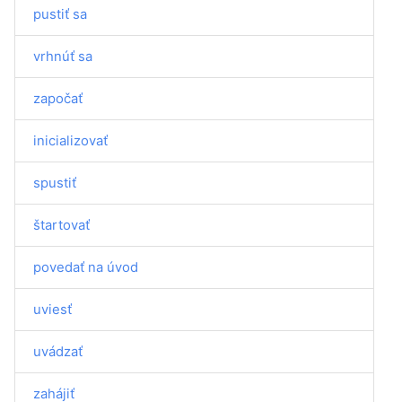
pustiť sa
vrhnúť sa
započať
inicializovať
spustiť
štartovať
povedať na úvod
uviesť
uvádzať
zahájiť