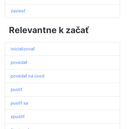
zaviesť
Relevantne k začať
inicializovať
povedať
povedať na úvod
pustiť
pustiť sa
spustiť