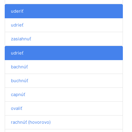
uderiť
udrieť
zasiahnuť
udrieť
bachnúť
buchnúť
capnúť
ovaliť
rachnúť (hovorovo)