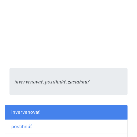
invervenovať
,
postihnúť
,
zasiahnuť
invervenovať
postihnúť