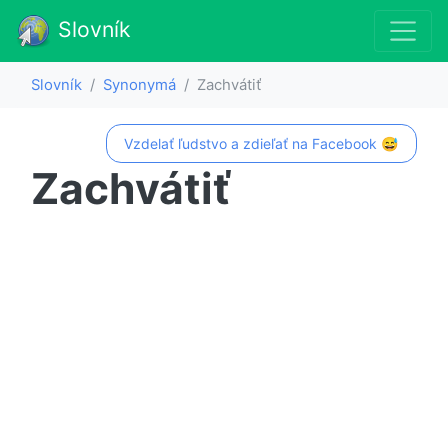
Slovník
Slovník
Synonymá
Zachvátiť
Vzdelať ľudstvo a zdieľať na Facebook 😅
Zachvátiť