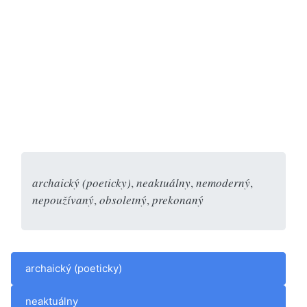
archaický (poeticky)
,
neaktuálny
,
nemoderný
,
nepoužívaný
,
obsoletný
,
prekonaný
archaický (poeticky)
neaktuálny