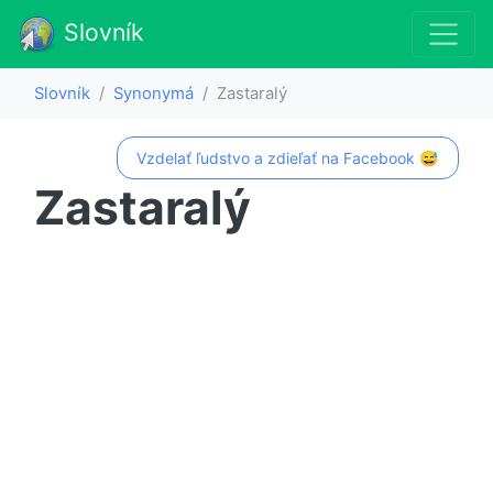
Slovník
Slovník
Synonymá
Zastaralý
Vzdelať ľudstvo a zdieľať na Facebook 😅
Zastaralý