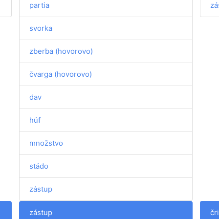
partia
zá
svorka
zberba (hovorovo)
čvarga (hovorovo)
dav
húf
množstvo
stádo
zástup
zástup
čr