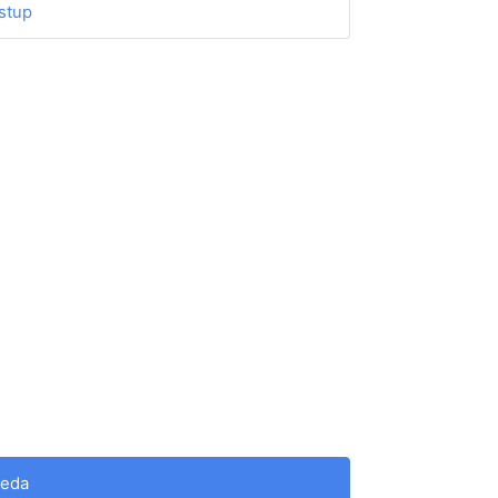
stup
ieda