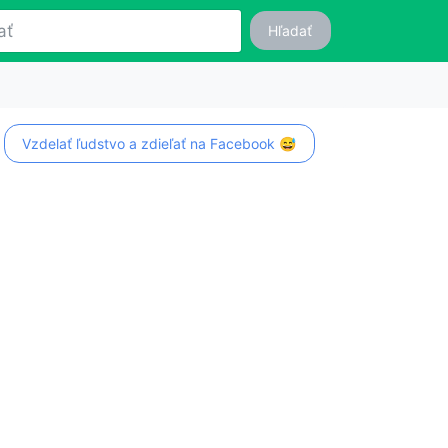
Hľadať
Vzdelať ľudstvo a zdieľať na Facebook 😅