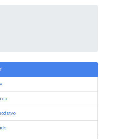
f
v
rda
ožstvo
ádo