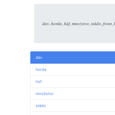
dav
,
horda
,
húf
,
množstvo
,
stádo
,
front
,
dav
horda
húf
množstvo
stádo