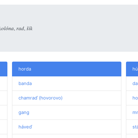
kolóna
,
rad
,
šík
horda
hú
banda
da
chamraď (hovorovo)
ho
gang
mn
háveď
st