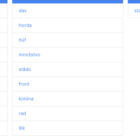
dav
st
horda
húf
množstvo
stádo
front
kolóna
rad
šík