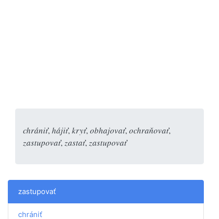
chrániť
,
hájiť
,
kryť
,
obhajovať
,
ochraňovať
,
zastupovať
,
zastať
,
zastupovať
zastupovať
chrániť