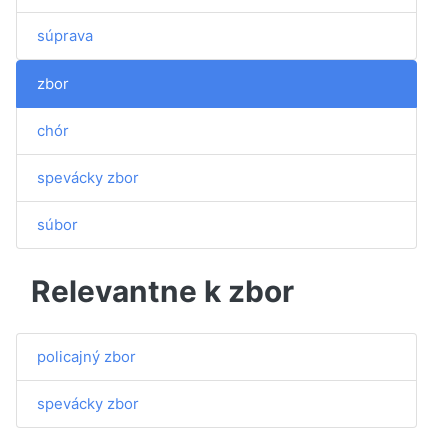
súprava
zbor
chór
spevácky zbor
súbor
Relevantne k zbor
policajný zbor
spevácky zbor