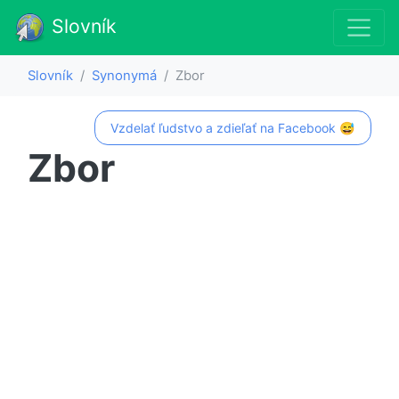
Slovník
Slovník
Synonymá
Zbor
Vzdelať ľudstvo a zdieľať na Facebook 😅
Zbor