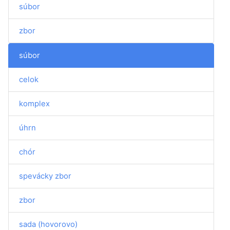
súbor
zbor
súbor
celok
komplex
úhrn
chór
spevácky zbor
zbor
sada (hovorovo)