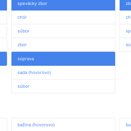
spevácky zbor
zb
chór
ch
súbor
sp
zbor
sú
súprava
sada (hovorovo)
súbor
bažina (hovorovo)
bu