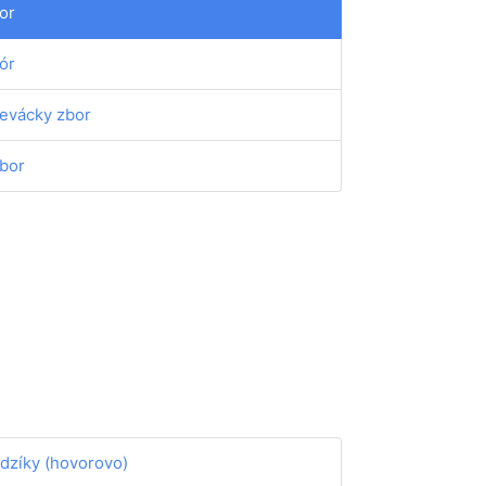
or
ór
evácky zbor
bor
dzíky (hovorovo)