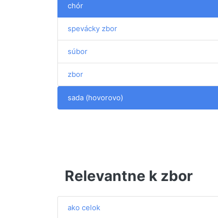
chór
spevácky zbor
súbor
zbor
sada (hovorovo)
Relevantne k zbor
ako celok