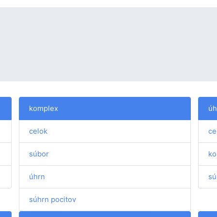
komplex
úh
celok
ce
súbor
ko
úhrn
sú
súhrn pocitov