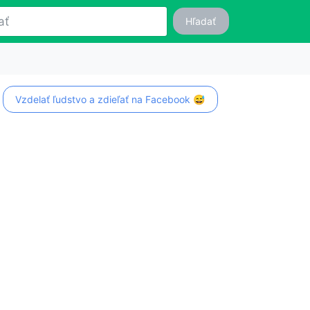
Hľadať
Vzdelať ľudstvo a zdieľať na Facebook 😅