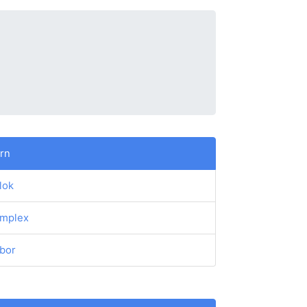
rn
lok
mplex
bor